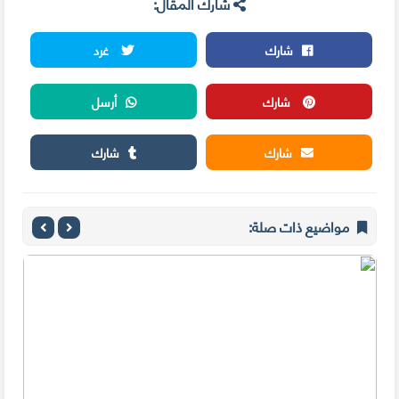
شارك المقال:
شارك
غرد
شارك
أرسل
شارك
شارك
مواضيع ذات صلة: