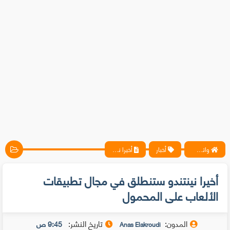
واتس آب ، فيسبوك ، أنترنت ، شروحات تقنية حصرية - المحترف
أخبار
أخيرا نينتندو ستنطلق في مجال تطبيقات الألعاب على المحمول
أخيرا نينتندو ستنطلق في مجال تطبيقات
الألعاب على المحمول
المدون:
تاريخ النشر:
9:45 ص
Anas Elakroudi