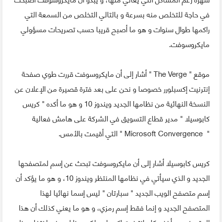
في حاجة للتخلص منه بسرعة و بالتالي التخلص من السمعة التي
راكمها طوال سنوات و هو ما أصبح قريبا حسب تصريحات مسؤولي
مايكروسوفت.
موقع " The Verge " أشار إلى أن مايكروسوفت قررت طوي صفحة
إنترنيت إكسبلورر خصوصا و نحن على بعد فترة قصيرة من الإعلان عن
النسخة النهائية من نظامها الجديد ويندوز 10 و هو ما أكده " كريس
كابوسيلا " مدير قطاع التسويق في الشركة على هامش فعالية
" Microsoft Convergence " التي أقيمت بالأمس.
كريس كابوسيلا أشار إلى أن مايكروسوفت تبحث عن إسم لمتصفحها
الجديد و الذي سيأتي في نظامها المنتظر ويندوز 10، و هو ما يؤكد أن
إسم متصفح الويب الجديد " سبارتان " ليس إسما نهائيا لهذا
المتصفح الجديد و إنما فقط إسم رمزي، و هو ما يعني كذلك أن هذا
المتصفح سيأخذ مكان إنترنيت إكسبلورر لكن هذا لا يعني اختفاء هذا