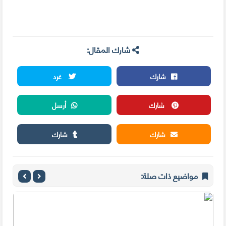
شارك المقال:
شارك
غرد
شارك
أرسل
شارك
شارك
مواضيع ذات صلة: