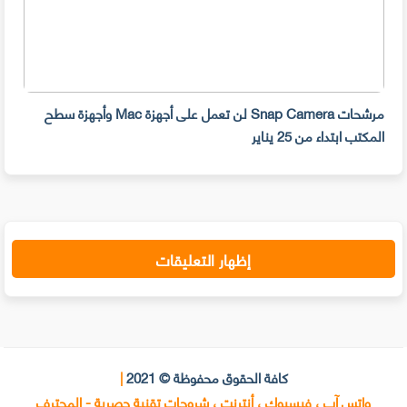
مرشحات Snap Camera لن تعمل على أجهزة Mac وأجهزة سطح
المكتب ابتداء من 25 يناير
صديق
إظهار التعليقات
كافة الحقوق محفوظة © 2021
|
واتس آب ، فيسبوك ، أنترنت ، شروحات تقنية حصرية - المحترف