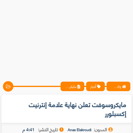
واتس آب ، فيسبوك ، أنترنت ، شروحات تقنية حصرية - المحترف
أخبار
مايكروسوفت تعلن نهاية علامة إنترنيت إكسبلورر
مايكروسوفت تعلن نهاية علامة إنترنيت
إكسبلورر
المدون:
تاريخ النشر:
4:41 م
Anas Elakroudi