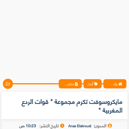
واتس آب ، فيسبوك ، أنترنت ، شروحات تقنية حصرية - المحترف
أخبار
مايكروسوفت تكرم مجموعة " قوات الردع المغربية "
مايكروسوفت تكرم مجموعة " قوات الردع
المغربية "
المدون:
تاريخ النشر:
10:23 ص
Anas Elakroudi