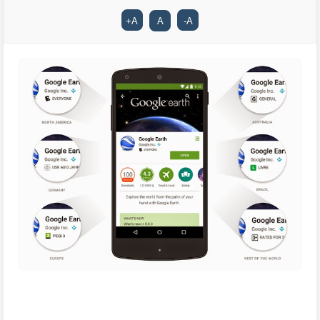
+
A
A
-
A