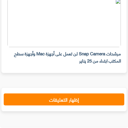
مرشحات Snap Camera لن تعمل على أجهزة Mac وأجهزة سطح
المكتب ابتداء من 25 يناير
صديق
إظهار التعليقات