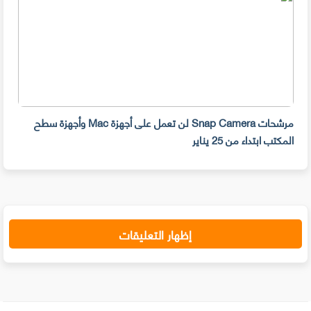
مرشحات Snap Camera لن تعمل على أجهزة Mac وأجهزة سطح
المكتب ابتداء من 25 يناير
صديق
إظهار التعليقات