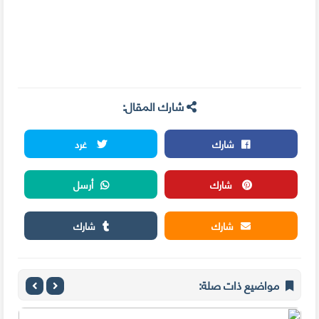
شارك المقال:
شارك
غرد
شارك
أرسل
شارك
شارك
مواضيع ذات صلة: