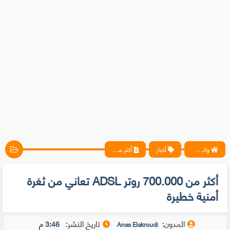
واتس آب ، فيسبوك ، أنترنت ، شروحات تقنية حصرية - المحترف
أخبار
أكثر من 700.000 روتر ADSL تعاني من ثغرة أمنية خطيرة
أكثر من 700.000 روتر ADSL تعاني من ثغرة
أمنية خطيرة
المدون:
تاريخ النشر:
3:46 م
Anas Elakroudi