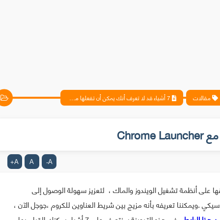
مقالات
7 أشياء قد لا تعرف أنك يمكن أن تفعلها مع Chrome Launcher
A
A
A
+
-
 جوجل باطلاقها على أنظمة تشغيل الويندوز والماك ، لتعزيز سهولة الوصول إلى
كي .ويمكننا تعريفه بأنه مزيج بين شريط العناوين للكروم ،جوجل الآن ،
ن هذا الرابط
، في هذه التدوينة سنتعرف على 7 أشياء يمكنك القيام بها