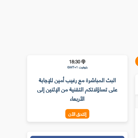
18:30
بتوقيت GMT+1
البث المباشرة مع رغيب أمين للإجابة
على تساؤلاتكم التقنية من الإثنين إلى
الأربعاء
إلتحق الأن