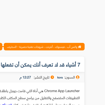
واتس آب ، فيسبوك ، أنترنت ، شروحات تقنية حصرية - المحترف
7 أشياء قد لا تعرف أنك يمكن أن تفعلها مع Chrome Launcher
المدون:
تاريخ النشر:
12:27 م
kora
Chrome App Launcher هي أداة التي قامت
التطبيقات المتصفح والتقليل من برامج سطح المكتب الكلاسي
ومربع البحث جوجل .إذا كنت لا تتوفر عليه فيمكنك
تحميله م