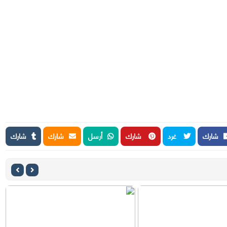
شارك
غرد
شارك
أرسل
شارك
شارك