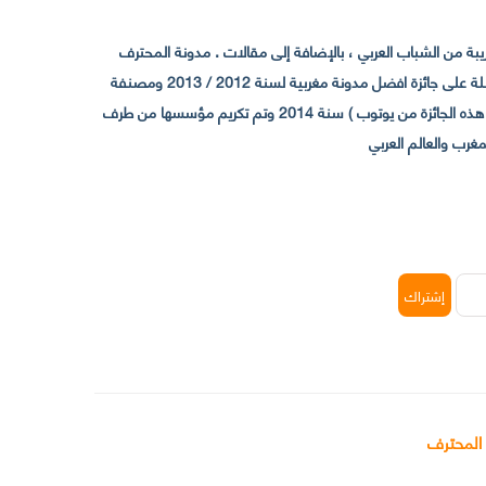
 من الشباب العربي ، بالإضافة إلى مقالات . مدونة المحترف
تأسست سنة 2009 حيث تستقطب الآن عدد كبير من الزوار من كافة ربوع الوطن العربي ، حيث ان مقرها الرئيسي بالمغرب و مديرها امين رغيب ،حاصلة على جائزة افضل مدونة مغربية لسنة 2012 / 2013 ومصنفة
ضمن افضل 10 مدونات عربية حسب المركز الدولي للصحفيين ICFJ سنة 2013 وحاصلة على الجائزة الفضية من يوتوب (اول قناة مغربية تحصل على هذه الجائزة من يوتوب ) سنة 2014 وتم تكريم مؤسسها من طرف
 المحترف