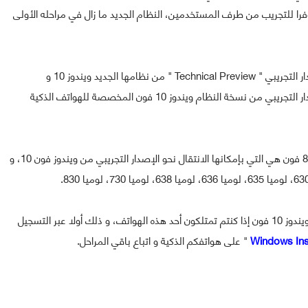
وفرا للتجريب من طرف المستخدمين، النظام الجديد ما زال في مراحله الأولى
و رغم أن مايكروسوفت قد أطلقت منذ السنة الماضية الإصدار التجريبي " Technical Preview " من نظامها الجديد ويندوز 10 و
المخصص للعمل على جميع المنصات و الأجهزة إلا أن الإصدار التجريبي من نسخة النظام ويندوز 10 فون المخصصة للهواتف الذكية
و إلى الآن وحدها الهواتف الذكية التي تعمل بنظام ويندوز 8.1 فون هي التي بإمكانها الانتقال نحو الإصدار التجريبي من ويندوز فون 10، و
و تقترح عليكم مدونة المحترف تجريب الإصدار التجريبي من ويندوز 10 فون إذا كنتم تمتلكون أحد هذه الهواتف، و ذلك أولا عبر التسجيل
Windows Ins
" على هواتفكم الذكية و اتباع باقي المراحل.