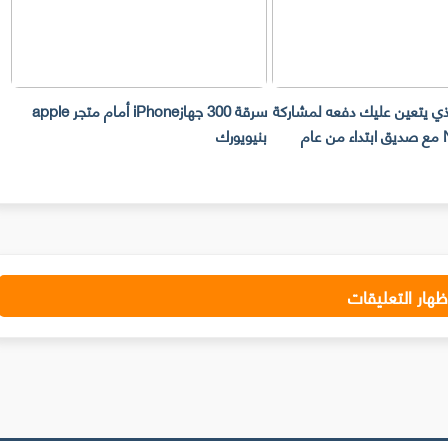
لذي يتعين عليك دفعه لمشاركة
سرقة 300 جهازiPhone أمام متجر apple
حساب Netflix مع صديق ابتداء من عام
بنيويورك
ت
ظهار التعليقات