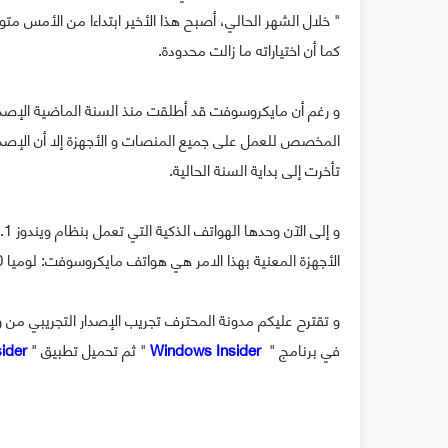
" خلال الشهر الحالي، أصبح هذا الأخير ابتداءا من الأمس مت
كما أن اختياراته ما زالت محدودة.
تأخرت إلى بداية السنة الحالية.
الأجهزة المعنية بهذا الامر هي هواتف مايكروسوفت: لوميا 630، لوميا 635، لوميا 636، لوميا 638، لوميا 730، لوميا 830.
في برنامج "
Windows Insider
" ثم تحميل تطبيق "
ider