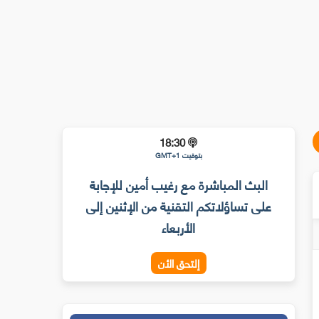
18:30
بتوقيت GMT+1
البث المباشرة مع رغيب أمين للإجابة
على تساؤلاتكم التقنية من الإثنين إلى
الأربعاء
إلتحق الأن