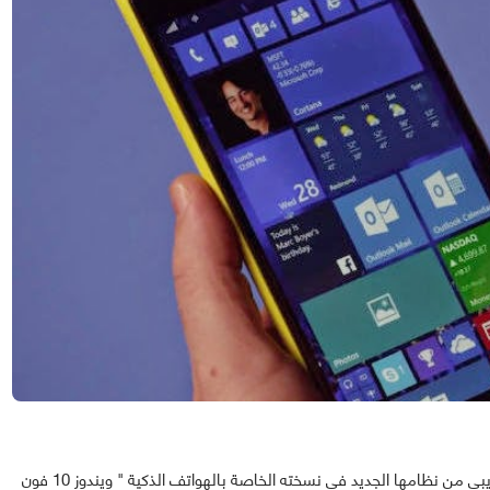
كما أعلنت مايكروسوفت في وقت سابق عن توفر إصدار تجريبي من نظامها الجديد في نسخته الخاصة بالهواتف الذكية " ويندوز 10 فون