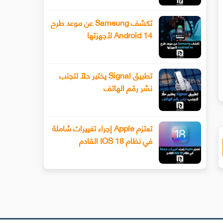
تكشف Samsung عن موعد طرح
Android 14 لأجهزتها
سيحصل هاتف Xiaomi 13 أخيرًا على عدسة
طرح Snapchat المزيد من أدوا
ليفوتوغرافي
الفيديو المتقدمة باستخدام وضع ا
تطبيق Signal يختبر حلًا لتجنب
نشر رقم الهاتف
تعتزم Apple إجراء تغييرات شاملة
في نظام IOS 18 القادم