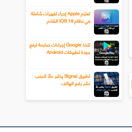
تعتزم Apple إجراء تغييرات شاملة
في نظام IOS 18 القادم
تتخذ Google إجراءات صارمة لرفع
ك المبلغ الذي يتعين عليك دفعه لمشاركة حساب Netflix مع صديق ابتداء من عام 2023
جودة تطبيقات Android
تطبيق Signal يختبر حلًا لتجنب
نشر رقم الهاتف