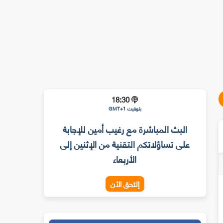
18:30
بتوقيت GMT+1
البث المباشرة مع رغيب أمين للإجابة
على تساؤلاتكم التقنية من الإثنين إلى
الأربعاء
إلتحق الأن