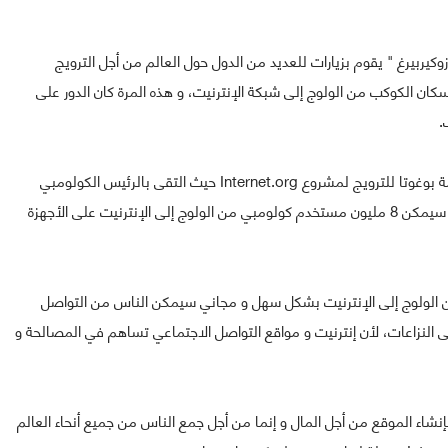
يربيرغ " يقوم بزيارات للعديد من الدول حول العالم من أجل الترويج
ى تمكين جميع سكان الكوكب من الولوج إلى شبكة الإنترنيت، و هذه المرة كان الدور على
.
مارك زوكيربيرغ كان في زيارة إلى كولومبيا و بالضبط العاصمة بوغوتا للترويج لمشروع Internet.org حيث التقى بالرئيس الكولومبي
" خوان مانويل سانتوس " من أجل إطلاق هذا المشروع الذي سيمكن 8 مليون مستخدم كولومبي من الولوج إلى الإنترنيت على الأجهزة
لولوج إلى الإنترنيت بشكل سهل و مجاني سيمكن الناس من التواصل
لنزاعات، لأن إنترنيت و مواقع التواصل الاجتماعي تساهم في المصالحة و
 بإنشاء الموقع من أجل المال و إنما من أجل جمع الناس من جميع أنحاء العالم