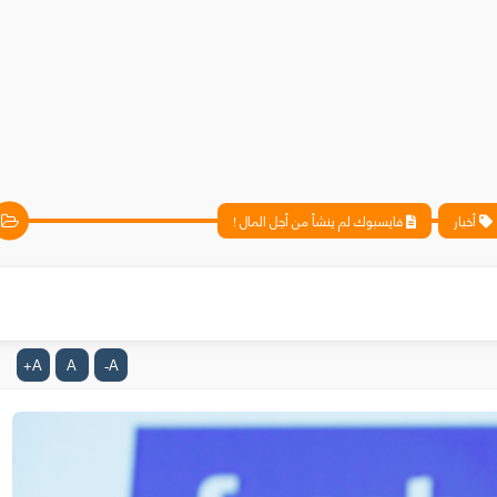
أخبار
فايسبوك لم ينشأ من أجل المال !
A
A
A
+
-