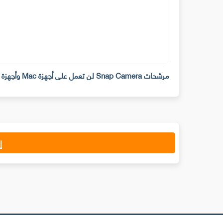
مرشحات Snap Camera لن تعمل على أجهزة Mac وأجهزة سطح المكتب ابتداء من 25 يناير
إ