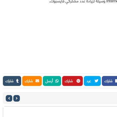
شارك
غرد
شارك
أرسل
شارك
شارك