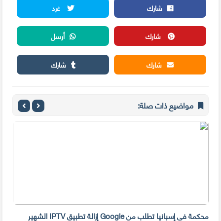
شارك
غرد
شارك
أرسل
شارك
شارك
مواضيع ذات صلة:
محكمة في إسبانيا تطلب من Google إزالة تطبيق IPTV الشهير