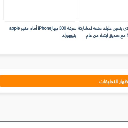
لذي يتعين عليك دفعه لمشاركة
سرقة 300 جهازiPhone أمام متجر apple
حساب Netflix مع صديق ابتداء من عام
بنيويورك
ت
ظهار التعليقات