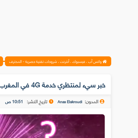
واتس آب ، فيسبوك ، أنترنت ، شروحات تقنية حصرية - المحترف
خبر سيء لمنتظري خدمة 4G في المغرب
المدون:
تاريخ النشر:
10:51 ص
Anas Elakroudi