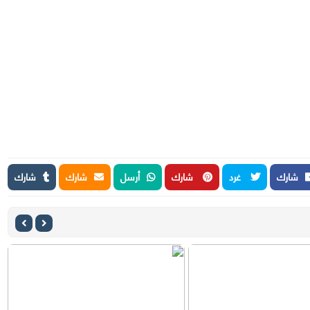
شارك
غرد
شارك
أرسل
شارك
شارك