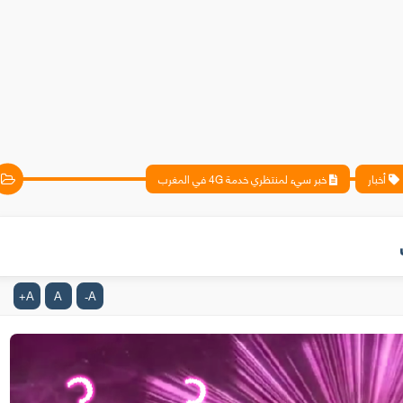
أخبار
خبر سيء لمنتظري خدمة 4G في المغرب
A
A
A
+
-