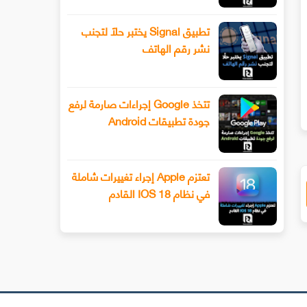
تطبيق Signal يختبر حلًا لتجنب
نشر رقم الهاتف
سيحصل هاتف Xiaomi 13 أخيرًا على عدسة
طرح Snapchat المزيد من أدوا
ليفوتوغرافي
الفيديو المتقدمة باستخدام وضع ا
تتخذ Google إجراءات صارمة لرفع
جودة تطبيقات Android
تعتزم Apple إجراء تغييرات شاملة
في نظام IOS 18 القادم