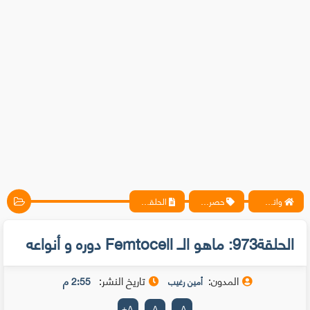
واتس آب ، فيسبوك ، أنترنت ، شروحات تقنية حصرية - المحترف
حصريات
الحلقة973: ماهو الــ Femtocell دوره و أنواعه
الحلقة973: ماهو الــ Femtocell دوره و أنواعه
المدون:
تاريخ النشر:
2:55 م
أمين رغيب
+
A
A
-
A