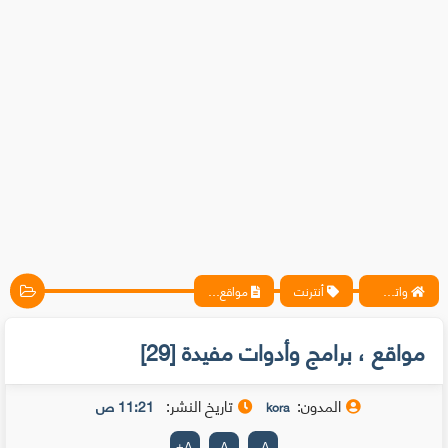
واتس آب ، فيسبوك ، أنترنت ، شروحات تقنية حصرية - المحترف
أنترنت
مواقع ، برامج وأدوات مفيدة [29]
مواقع ، برامج وأدوات مفيدة [29]
المدون:
تاريخ النشر:
11:21 ص
kora
+
A
A
-
A