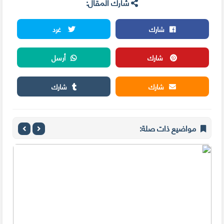
شارك المقال:
شارك
غرد
شارك
أرسل
شارك
شارك
مواضيع ذات صلة: