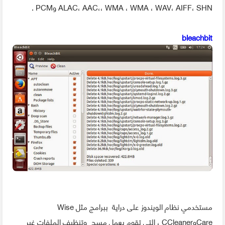
ALAC، AAC،، WMA ، WMA ، WAV، AIFF، SHN وPCM .
bleachbit
مستخدمي نظام الويندوز على دراية ببرامج مثل Wise
CareوCCleaner ، التي تقوم بعمل مسح وتنظيف الملفات غير