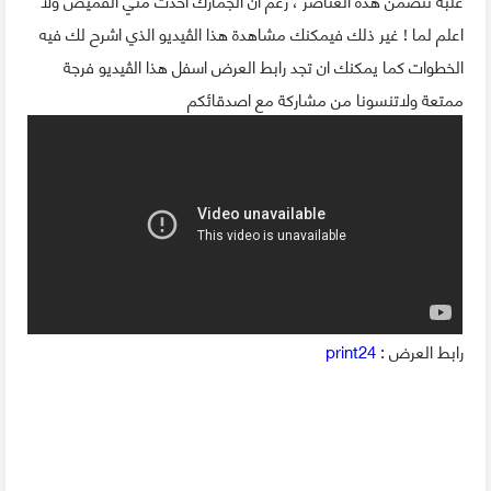
علبة تتضمن هذه العناصر ، رغم ان الجمارك اخدت مني القميص ولا
اعلم لما ! غير ذلك فيمكنك مشاهدة هذا الڤيديو الذي اشرح لك فيه
الخطوات كما يمكنك ان تجد رابط العرض اسفل هذا الڤيديو فرجة
ممتعة ولاتنسونا من مشاركة مع اصدقائكم
رابط العرض :
print24