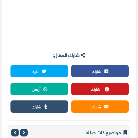
شارك المقال:
شارك
غرد
شارك
أرسل
شارك
شارك
مواضيع ذات صلة: