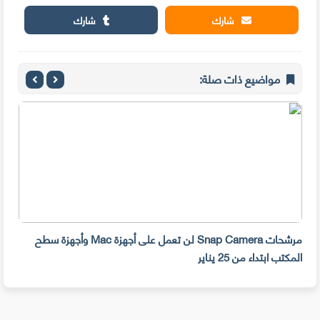
شارك
شارك
مواضيع ذات صلة:
مرشحات Snap Camera لن تعمل على أجهزة Mac وأجهزة سطح
المكتب ابتداء من 25 يناير
صديق