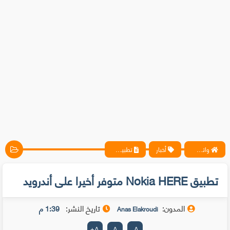
واتس آب ، فيسبوك ، أنترنت ، شروحات تقنية حصرية - المحترف
أخبار
تطبيق Nokia HERE متوفر أخيرا على أندرويد
تطبيق Nokia HERE متوفر أخيرا على أندرويد
المدون:
تاريخ النشر:
1:39 م
Anas Elakroudi
+
A
A
-
A