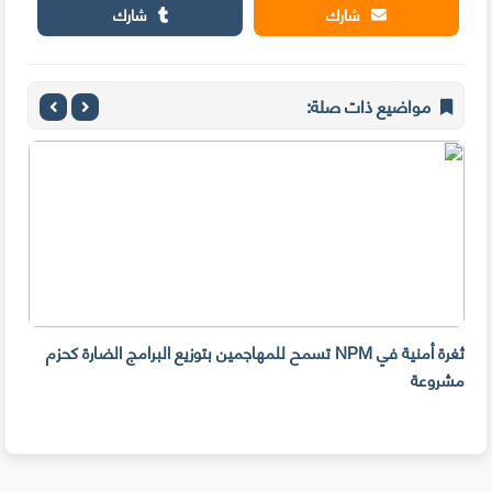
شارك
شارك
مواضيع ذات صلة:
ثغرة أمنية في NPM تسمح للمهاجمين بتوزيع البرامج الضارة كحزم
هل ل
مشروعة
على 
حسا