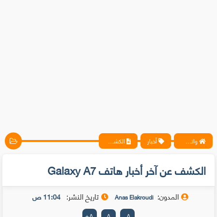
واتس آب ، فيسبوك ، أنترنت ، شروحات تقنية حصرية - المحترف
أخبار
الكشف عن آخر أخبار هاتف Galaxy A7
الكشف عن آخر أخبار هاتف Galaxy A7
المدون:
تاريخ النشر:
11:04 ص
Anas Elakroudi
+
A
A
-
A