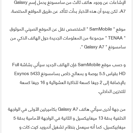
الإشاعات عن وجود هاتف ثالث من سامسونغ يحمل إسم Galaxy
A7، لكن يبدو أن هذه الأخبار بدأت تتأكد عن طريق المواقع المختصة.
موقع " SamMobile " المتخصص نقل عن الموقع الصيني الموثوق
" TENAA " مجموعة من المعلومات الجديدة حول الهاتف الذكي من
سامسونغ " Galaxy A7 ".
و حسب موقع SamMobile فإن الهاتف الجديد سيأتي بشاشة Full
HD بقياس 5.5 بوصة و بمعالج خاص بسامسونغ Exynos 5433
بالإضافة إلى 2 جيغا كسعة للذاكرة العشوائية و 16 جيغا كسعة
للتخزين الداخلي.
من جهة أخرى سيأتي هاتف Galaxy A7 بكاميرتين الأولى في الواجهة
الخلفية بدقة 13 ميغابيكسيل و الثانية في الواجهة الأمامية بدقة 5
ميغابيكسيل، كما أنه سيعمل بنظام تشغيل أندرويد كيت كات و