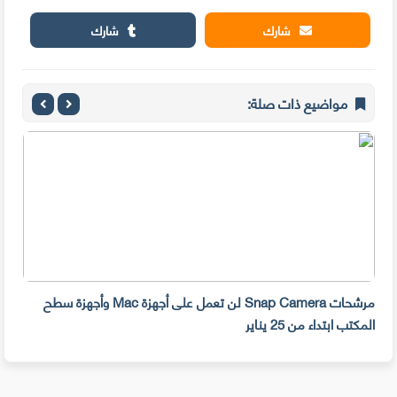
شارك
شارك
مواضيع ذات صلة:
مرشحات Snap Camera لن تعمل على أجهزة Mac وأجهزة سطح
المكتب ابتداء من 25 يناير
صديق