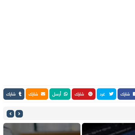
شارك
غرد
شارك
أرسل
شارك
شارك