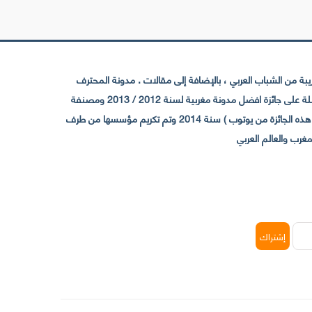
 من الشباب العربي ، بالإضافة إلى مقالات . مدونة المحترف
تأسست سنة 2009 حيث تستقطب الآن عدد كبير من الزوار من كافة ربوع الوطن العربي ، حيث ان مقرها الرئيسي بالمغرب و مديرها امين رغيب ،حاصلة على جائزة افضل مدونة مغربية لسنة 2012 / 2013 ومصنفة
ضمن افضل 10 مدونات عربية حسب المركز الدولي للصحفيين ICFJ سنة 2013 وحاصلة على الجائزة الفضية من يوتوب (اول قناة مغربية تحصل على هذه الجائزة من يوتوب ) سنة 2014 وتم تكريم مؤسسها من طرف