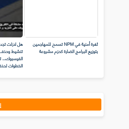
لة المحذوفة
ثغرة أمنية في NPM تسمح للمهاجمين
هل لازلت تجد مشك
بتوزيع البرامج الضارة كحزم مشروعة
تنشيط وحذف حس
الفيسبوك... تعرف
الخطوات لحذف ح
إ