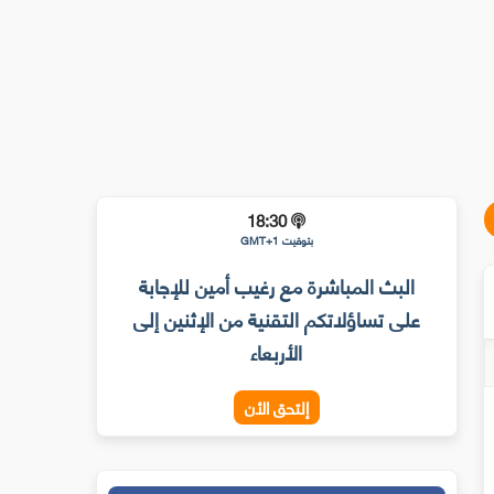
18:30
بتوقيت GMT+1
البث المباشرة مع رغيب أمين للإجابة
على تساؤلاتكم التقنية من الإثنين إلى
الأربعاء
إلتحق الأن