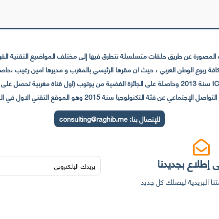
لمصورة عن طريق حلقات متسلسلة نتطرق فيها إلى مختلف المواضيع التقنية القريبة
عي عن فئة التكنولوجيا سنة 2015 وهو الموقع التقني الاول في المغرب والعالم العربي
للإتصال بنا:
consulting@raghib.me
 إطلاع بجديدنا
نا البريدية ليصلك كل جديد