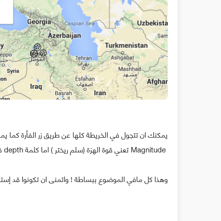
يمكنك ان تتجول في الخريطة كلها عن طريق زر الفأرة كما ي
Magnitude تعني قوة الهزة (سلم ريختر ) اما كلمة depth فتعني عمق الهزة .
وهذا كل مافي الموضوع ببساطة ! واتمنى ان تكونوا قد إستمت