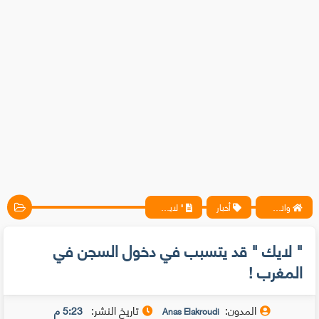
واتس آب ، فيسبوك ، أنترنت ، شروحات تقنية حصرية - المحترف
أخبار
" لايك " قد يتسبب في دخول السجن في المغرب !
" لايك " قد يتسبب في دخول السجن في
المغرب !
المدون:
تاريخ النشر:
5:23 م
Anas Elakroudi