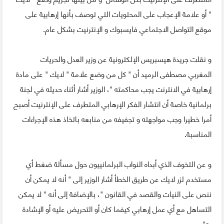
" أو علامة الإعجاب على المحتويات التي توصف بأنها إرهابية على
موقع التواصل الاجتماعي فايسبوك و الإنترنيت بشكل عام.
و نقلت جريدة هيسبريس الإلكترونية عن وزير العدل والحريات
المغربي مصطفى الرميد أن " كل من وضع علامة " لايك " على مادة
إرهابية في الانترنت يجب محاكمته "، الوزير أشار أثناء حديثه في لجنة
برلمانية خاصة أن انتشار الفكر الإرهابي المتطرف على الإنترنيت أصبح
أمرا خطيرا وجب مواجهته و تجفيفه من منابعه باتخاذ هذه الإجراءات
المناسبة.
و عن التخوف الذي أبداه النواب البرلمانييون حول مسألة ضغط أي
مستخدم لزر لايك عن طريق الخطأ أشار الوزير إلى " أنه لا يمكن أن
ننص على النيات والقصد في القانون "، بالإضافة إلى أنه " لا يمكن
التساهل مع أي عمل إرهابي كيفما كان أو التحريض عليه أو الإشادة
به".