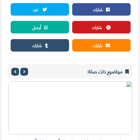
شارك
غرد
شارك
أرسل
شارك
شارك
مواضيع ذات صلة: