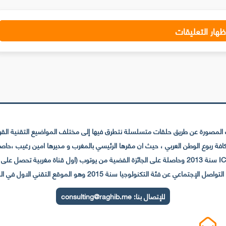
ظهار التعليقات
لمصورة عن طريق حلقات متسلسلة نتطرق فيها إلى مختلف المواضيع التقنية القريبة
عي عن فئة التكنولوجيا سنة 2015 وهو الموقع التقني الاول في المغرب والعالم العربي
للإتصال بنا:
consulting@raghib.me