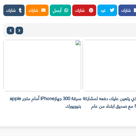
شارك
غرد
شارك
أرسل
شارك
شارك
لذي يتعين عليك دفعه لمشاركة
سرقة 300 جهازiPhone أمام متجر apple
حساب Netflix مع صديق ابتداء من عام
بنيويورك
ت