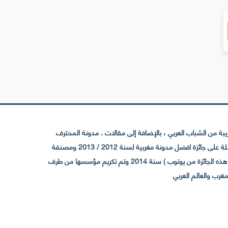
 من الشباب العربي ، بالإضافة إلى مقالات . مدونة المحترف
تأسست سنة 2009 حيث تستقطب الآن عدد كبير من الزوار من كافة ربوع الوطن العربي ، حيث ان مقرها الرئيسي بالمغرب و مديرها امين رغيب ،حاصلة على جائزة افضل مدونة مغربية لسنة 2012 / 2013 ومصنفة
ضمن افضل 10 مدونات عربية حسب المركز الدولي للصحفيين ICFJ سنة 2013 وحاصلة على الجائزة الفضية من يوتوب (اول قناة مغربية تحصل على هذه الجائزة من يوتوب ) سنة 2014 وتم تكريم مؤسسها من طرف