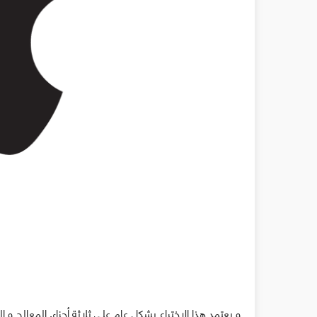
و يعتمد هذا الاختراع بشكل عام على ثلاثة أجزاء, المعالج و 