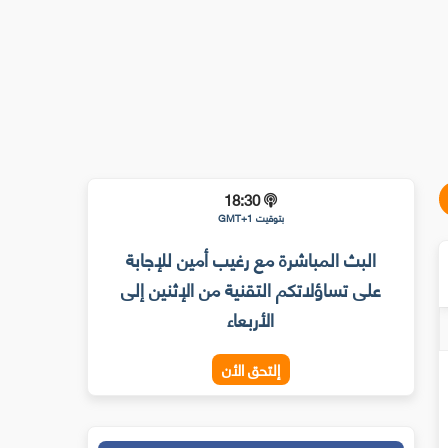
18:30
بتوقيت GMT+1
البث المباشرة مع رغيب أمين للإجابة
على تساؤلاتكم التقنية من الإثنين إلى
الأربعاء
إلتحق الأن