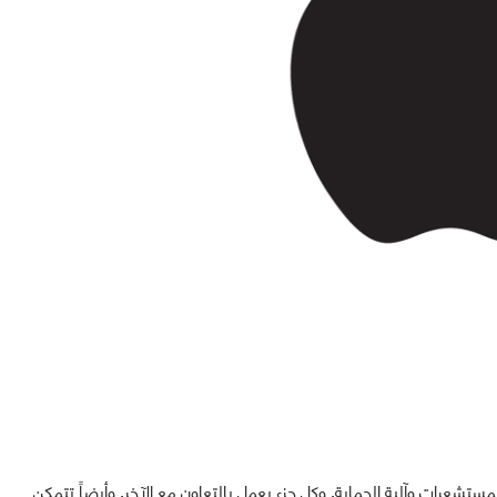
المستشعرات وآلية الحماية, وكل جزء يعمل بالتعاون مع الآخر, وأيضاً تتمكن