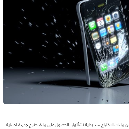
راءات الاختراع منذ بداية نشأتها, بالحصول على براءة اختراع جديدة لحماية