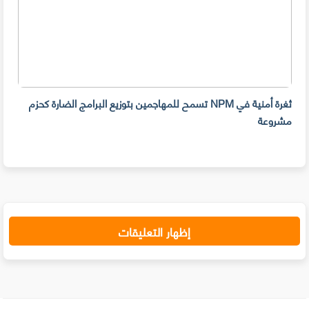
ثغرة أمنية في NPM تسمح للمهاجمين بتوزيع البرامج الضارة كحزم
هل ل
مشروعة
على 
حسا
إظهار التعليقات