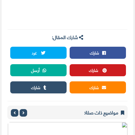
شارك المقال:
شارك
غرد
شارك
أرسل
شارك
شارك
مواضيع ذات صلة: