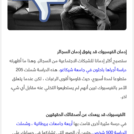
إدمان الفيسبوك قد يفوق إدمان السجائر
ستصبح أكثر إدمانا للشبكات الاجتماعية من السجائر. وهذا ما أظهرته
دراسة أجراها باحثون في جامعة شيكاغو
. هذه الدراسة شملت 205
متطوعا لمدة أسبوع، حيث قاوموا أقوى الرغبات ، لكن عندما يتعلق
الأمر بالفيسبوك تبين أنهم لم يستطيعوا التخلي عنه مقابل أي شيء
اخر.
!الفيسبوك قد يبعدك عن أصدقائك الحقيقيين
في درسة مثيرة أخرى قامت بها
أربعة جامعات بريطانية ، وشملت
الدراسة 500 شخص
.وتبين أن الصور التي تشاركها في حسابك على