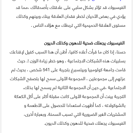
الفيسبوك قد تؤثر بشكل سلبي على علاقتك بأصدقائك ،مما قد
يؤدي في بعض الأحيان لخطر فقدان العلاقة بينك وبينهم وكذلك
مستوى العلاقة الحميمية التي تربطك مع هؤلاء الناس .
الفيسبوك يجعلك ضحية للدهون وكذلك الديون
حسنا، إذا كان ما قرأت أعلاه كافيا، أظن أن هذا السبب كفيل لإقناعك
بسلبيات هذه الشبكات الاجتماعية ، وهو خطر زيادة الوزن !. حيث
قامت جامعة كولومبيا وبيتسبرغ بتجربة على 541 شخص ، بحيث تم
عزلهم إلى مجموعتين ، المجموعة الأولى سمح لها بتصفح الشبكات
الاجتماعية ،في حين أن المجموعة الثانية لم يسمح لها بذلك.
التجربة بينت أن المجموعة الأولى كانت مقبلة أكثر على أكل الكعكة
بالشوكولاته ، كما أظهرت استعدادا للحصول على الأطعمة و
المشتريات الغير الضرورية التي تسبب السمنة. وبعبارة أخرى،
الفيسبوك يجعلك ضحية للدهون وكذلك الديون.