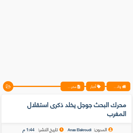
واتس آب ، فيسبوك ، أنترنت ، شروحات تقنية حصرية - المحترف
أخبار
محرك البحث جوجل يخلد ذكرى استقلال المغرب
محرك البحث جوجل يخلد ذكرى استقلال
المغرب
المدون:
تاريخ النشر:
1:44 م
Anas Elakroudi