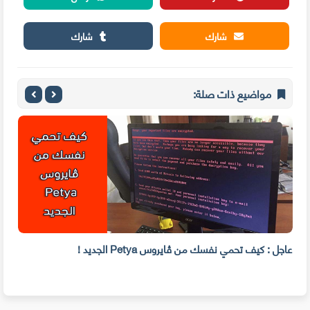
شارك
شارك
مواضيع ذات صلة:
 كيف حققت منها 280
عاجل : كيف تحمي نفسك من ڤايروس Petya الجديد !
ed)