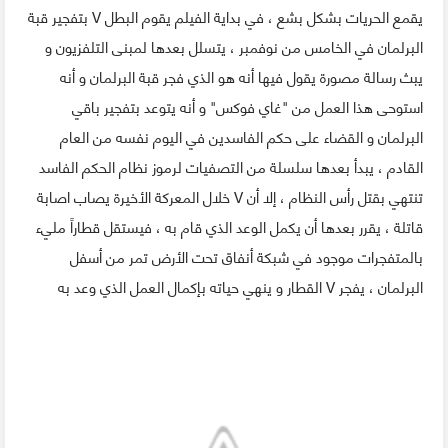
يقمع الحريات بشكل بشع ، في بداية الفيلم يقوم البطل V بتفجير قبة
البرلمان في الخامس من نوفمبر ، يتسلل بعدها لمبنى التلفزيون و
يبث رسالة مصورة يقول فيها أنه هو الذي فجر قبة البرلمان و أنه
استوحى هذا العمل من "غاي فوكس" و أنه يتوعد بتفجير باقي
البرلمان و القضاء على حكم الفاسدين في اليوم نفسه من العام
القادم ، يبدأ بعدها سلسلة من التصفيات لرموز نظام الحكم الفاسد
تنتهي بقتل رأس النظام ، إلا أن V خلال المعركة الأخيرة يصاب اصابة
قاتلة ، يقرر بعدها أن يكمل الوعد الذي قام به ، فيستقل قطاراً مليء
بالمتفجرات موجود في شبكة أنفاق تحت الأرض تمر من أسفل
البرلمان ، يفجر V القطار و ينهي حياته بإكمال العمل الذي وعد به