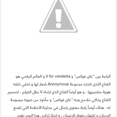
الرابط بين "غاي فوكس" و V for vendetta و العالم الرقمي هو
القناع اللذي تتخذه مجموعة Anonymous شعار لها و تخفي خلفه
هوية منتسبيها ، و هو أيضاً القناع الذي ارتداه V بطل الفيلم ، تصميم
القناع يحاكي ملامح وجه "غاي فوكس" و مأخوذ من صورة مرسومة
له ، هناك أيضاً رابط معنوي يتمثل في محاربة الأنظمة التي تقمع
الحريات و تنتهك حقوق الإنسان ، و إحياءً لذكرى هذا اليوم يقوم