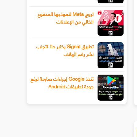
تروج Meta لنموذجها المدفوع
الخالي من الإعلانات
تطبيق Signal يختبر حلًا لتجنب
نشر رقم الهاتف
سيحصل هاتف Xiaomi 13 أخيرًا على عدسة
طرح Snapchat المزيد من أدوا
تتخذ Google إجراءات صارمة لرفع
ليفوتوغرافي
الفيديو المتقدمة باستخدام وضع ا
جودة تطبيقات Android