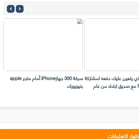
لذي يتعين عليك دفعه لمشاركة
سرقة 300 جهازiPhone أمام متجر apple
حساب Netflix مع صديق ابتداء من عام
بنيويورك
ت
ظهار التعليقات