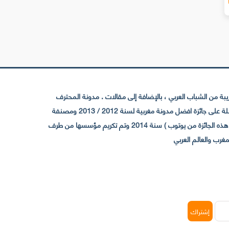
 من الشباب العربي ، بالإضافة إلى مقالات . مدونة المحترف
تأسست سنة 2009 حيث تستقطب الآن عدد كبير من الزوار من كافة ربوع الوطن العربي ، حيث ان مقرها الرئيسي بالمغرب و مديرها امين رغيب ،حاصلة على جائزة افضل مدونة مغربية لسنة 2012 / 2013 ومصنفة
ضمن افضل 10 مدونات عربية حسب المركز الدولي للصحفيين ICFJ سنة 2013 وحاصلة على الجائزة الفضية من يوتوب (اول قناة مغربية تحصل على هذه الجائزة من يوتوب ) سنة 2014 وتم تكريم مؤسسها من طرف