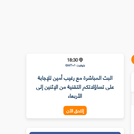
18:30
بتوقيت GMT+1
البث المباشرة مع رغيب أمين للإجابة
على تساؤلاتكم التقنية من الإثنين إلى
الأربعاء
إلتحق الأن