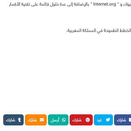
شركات كجوجل بمشروعها " Project Loon " أو كذلك فايسبوك و " Internet.org " بالإضافة إلى عدة حلول قائمة على تقنية الأقمار
شارك
غرد
شارك
أرسل
شارك
شارك