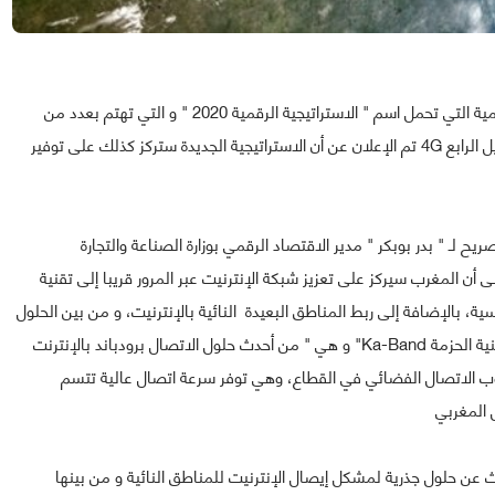
في إطار استعداد المملكة المغربية لإطلاق استراتيجيتها الرقمية التي تحمل اسم " الاستراتيجية الرقمية 2020 " و التي تهتم بعدد من
الجوانب و من بينها شبكة الإنترنيت التي ستمر قريبا إلى الجيل الرابع 4G تم الإعلان عن أن الاستراتيجية الجديدة ستركز كذلك على توفير
 لـ " بدر بوبكر " مدير الاقتصاد الرقمي بوزارة الصناعة والتجارة
أن المغرب سيركز على تعزيز شبكة الإنترنيت عبر المرور قريبا إلى تقنية
سية، بالإضافة إلى ربط المناطق البعيدة النائية بالإنترنيت، و من بين الحلول
المقترحة في هذا الصدد استخدام الأقمار الاصطناعية عبر تقنية الحزمة Ka-Band" و هي " من أحدث حلول الاتصال برودباند بالإنترنت
سلوب الاتصال الفضائي في القطاع، وهي توفر سرعة اتصال عالية تتسم
 المغربي
 عن حلول جذرية لمشكل إيصال الإنترنيت للمناطق النائية و من بينها