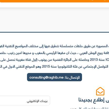
لمصورة عن طريق حلقات متسلسلة نتطرق فيها إلى مختلف المواضيع التقنية القريبة
عي عن فئة التكنولوجيا سنة 2015 وهو الموقع التقني الاول في المغرب والعالم العربي
للإتصال بنا:
consulting@raghib.me
 إطلاع بجديدنا
نا البريدية ليصلك كل جديد