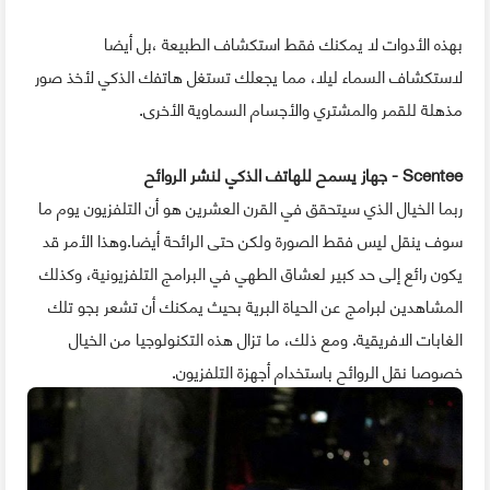
بهذه الأدوات لا يمكنك فقط استكشاف الطبيعة ،بل أيضا
لاستكشاف السماء ليلا، مما يجعلك تستغل هاتفك الذكي لأخذ صور
مذهلة للقمر والمشتري والأجسام السماوية الأخرى.
Scentee - جهاز يسمح للهاتف الذكي لنشر الروائح
ربما الخيال الذي سيتحقق في القرن العشرين هو أن التلفزيون يوم ما
سوف ينقل ليس فقط الصورة ولكن حتى الرائحة أيضا.وهذا الأمر قد
يكون رائع إلى حد كبير لعشاق الطهي في البرامج التلفزيونية، وكذلك
المشاهدين لبرامج عن الحياة البرية بحيث يمكنك أن تشعر بجو تلك
الغابات الافريقية. ومع ذلك، ما تزال هذه التكنولوجيا من الخيال
خصوصا نقل الروائح باستخدام أجهزة التلفزيون.