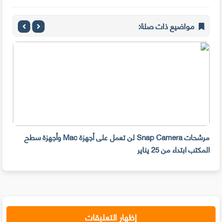
مواضيع ذات صلة:
مرشحات Snap Camera لن تعمل على أجهزة Mac وأجهزة سطح
المكتب ابتداء من 25 يناير
صديق
إظهار التعليقات