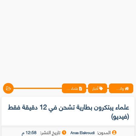
واتس آب ، فيسبوك ، أنترنت ، شروحات تقنية حصرية - المحترف
أخبار
علماء يبتكرون بطارية تشحن في 12 دقيقة فقط (فيديو)
علماء يبتكرون بطارية تشحن في 12 دقيقة فقط
(فيديو)
المدون:
تاريخ النشر:
12:58 م
Anas Elakroudi