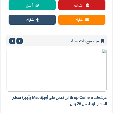
شارك
أرسل
شارك
شارك
مواضيع ذات صلة:
مرشحات Snap Camera لن تعمل على أجهزة Mac وأجهزة سطح
المكتب ابتداء من 25 يناير
صديق