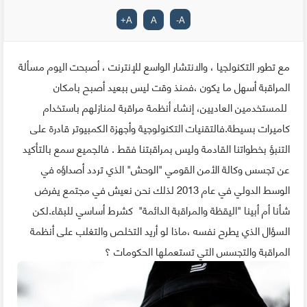
+
A
A
-
A
مع تطور التكنولجيا ، والانتشار الواسع للإنترنت ، أصبحت اليوم مسألة
المراقبة أسهل ما يكون ،فمنذ وقت ليس ببعيد أصبح بامكان
للمستخدمين العاديين، إنشاء أنظمة مراقبة لمنازلهم باستخدام
كاميرات بسيطة.فالتقنيات التكنولوجية وأجهزة الكمبيوتر قادرة على
التنبؤ بخطواتنا القادمة وليس بمراقبتنا فقط . فالجميع سمع بالتأكيد
عن تجسس وكالة الأمن القومي "الوحش" الذي تردد أصداؤه في
الوسط الدولي في عام 2013 لذلك نحن نعيش في مجتمع يفرض
شأنا أم أبينا "اليقظة والمراقبة الدائمة" كشرط أساسي للبقاء.لكن
السؤال الذي يطرح نفسه ،ماذا لو أريد التخلص والتغلب على أنظمة
المراقبة والتجسس التي تستعملها الحكومات ؟