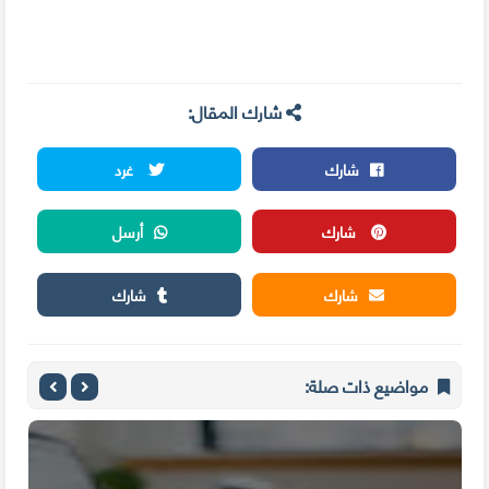
شارك المقال:
شارك
غرد
شارك
أرسل
شارك
شارك
مواضيع ذات صلة: