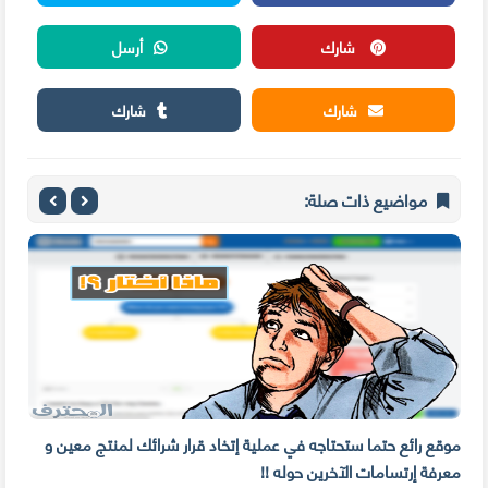
شارك
أرسل
شارك
شارك
مواضيع ذات صلة:
موقع رائع حتما ستحتاجه في عملية إتخاد قرار شرائك لمنتج معين و
معرفة إرتسامات الآخرين حوله !!
شها