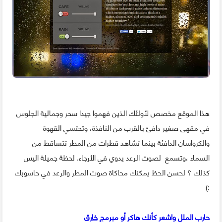
هذا الموقع مخصص لأولئك الذين فهموا جيدا سحر وجمالية الجلوس
في مقهى صغير دافئ بالقرب من النافذة، وتحتسي القهوة
والكرواسان الدافئة بينما تشاهد قطرات من المطر تتساقط من
السماء ،وتسمع لصوت الرعد يدوي في الأرجاء. لحظة جميلة اليس
كذلك ؟ لحسن الحظ يمكنك محاكاة صوت المطر والرعد في حاسوبك
:)
حارب الملل واشعر كأنك هاكر أو مبرمج
خارق