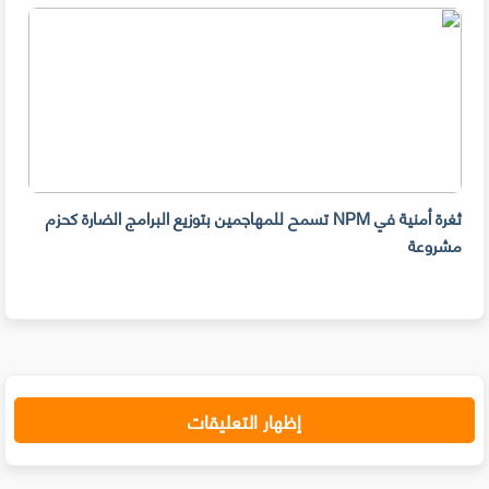
ثغرة أمنية في NPM تسمح للمهاجمين بتوزيع البرامج الضارة كحزم
هل ل
مشروعة
على 
حسا
إظهار التعليقات