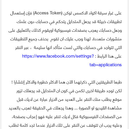
على غرار سرقة اكواد الاكسس توكن (Access Token) فإن إستعمال
تطبيقات خبيثة قد يجعل المتحايل يتحكم في حسابك دون علمك
وجعل حسابك يعجب بصفحات فيسبوكية اويقوم كذلك بالتعليق على
منشورات متعددة. لهذا وجب عليك ان تقوم بحذف جميع التطبيقات
التي تتواجد في حسابك والتي لست متأكد انها سليمة ، عبر النقر
على هذا الرابط :
https://www.facebook.com/settings?
tab=applications
طبعا الطريقتين التي ذكرتهما الآن هما الاكثر خطورة والاكثر إنتشارا !
لكن توجد طريقة اخرى تكمن في كون ان المتحايل قد يجعلك تزور
موقع يطلب منك النقر على العديد من الازرار عبارة عن لايك قبل
مشاهدة الڤيديو او الصورة ... وهذا يجعلك في الحقيقة تعجب بالعديد
من الصفحات الفيسبوكية فكل لايك تنقر عليه فهو إعجاب بصفحة،
وعليه يجب ان تتوقف عن النقر على تلك الازرار عندما تجد كلمة تطلب