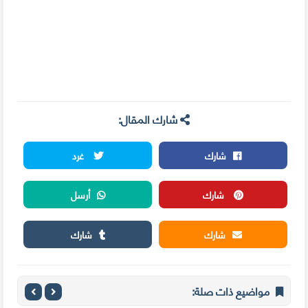
شارك المقال:
شارك
غرد
شارك
أرسل
شارك
شارك
مواضيع ذات صلة: