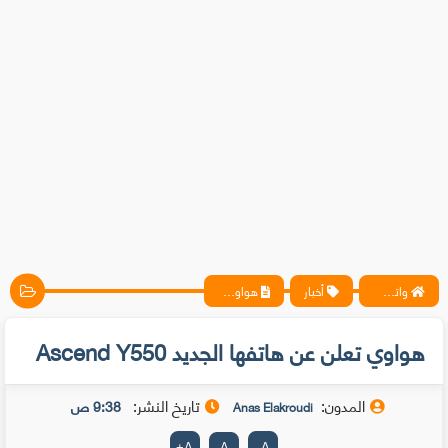
واتس آب ، فيسبوك ، أنترنت ، شروحات تقنية حصرية - المحترف
أخبار
هواوي تعلن عن هاتفها الجديد Ascend Y550
هواوي تعلن عن هاتفها الجديد Ascend Y550
المدون:
تاريخ النشر:
9:38 ص
Anas Elakroudi
+
A
A
-
A