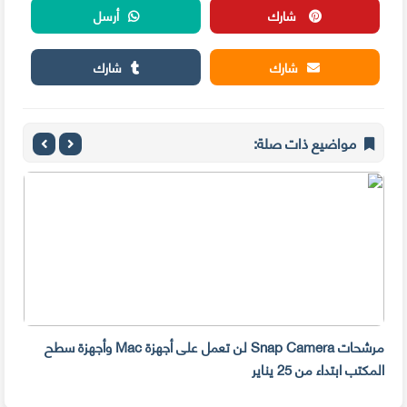
شارك
أرسل
شارك
شارك
مواضيع ذات صلة:
مرشحات Snap Camera لن تعمل على أجهزة Mac وأجهزة سطح
المكتب ابتداء من 25 يناير
صديق