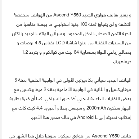
و يعتبر هاتف هواوي الجديد Ascend Y550 من الهواتف منخفضة
التكلفة و لن يتجاوز ثمنه 100 جنيه استرليني ما يجعله مناسبا من
ناحية الثمن لأصحاب الدخل المحدود، و سيأتي الهاتف الجديد بالكثير
من المميزات التقنية من بينها شاشة LCD بقياس 4.5 بوصات و
بمعالج رباعي النواة بمعمارية 64 بيت من كوالكوم و بتردد 1.2
جيغاهيرتز.
الهاتف الجديد سيأتي بكاميرتين الأولى في الواجهة الخلفية بدقة 5
ميغابيكسيل و الثانية في الواجهة الأمامية بدقة 2 ميغابيكسيل مع
بعض التقنيات الداعمة لمحبي أخذ صور السيلفي، كما أن قدرة بطارية
الجهاز ستكون 2000mAh و سيعمل بنظام أندرويد 4.4 كيت كات مع
إمكانية تحديثه إلى Android L في حالة صدور هذا الأخير.
هاتف Ascend Y550 من هواوي سيكون متوفرا خلال هذا الشهر في