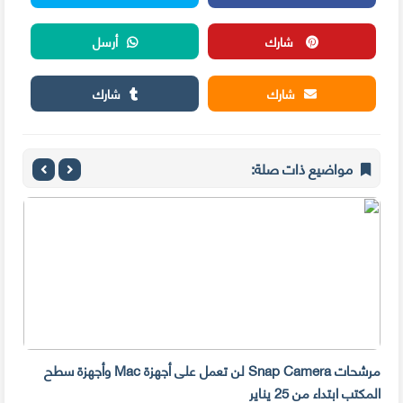
شارك
أرسل
شارك
شارك
مواضيع ذات صلة:
مرشحات Snap Camera لن تعمل على أجهزة Mac وأجهزة سطح
المكتب ابتداء من 25 يناير
صديق