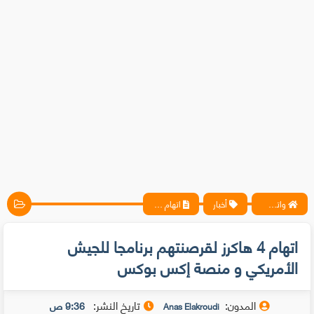
واتس آب ، فيسبوك ، أنترنت ، شروحات تقنية حصرية - المحترف
أخبار
اتهام 4 هاكرز لقرصنتهم برنامجا للجيش الأمريكي و منصة إكس بوكس
اتهام 4 هاكرز لقرصنتهم برنامجا للجيش
الأمريكي و منصة إكس بوكس
المدون:
تاريخ النشر:
9:36 ص
Anas Elakroudi