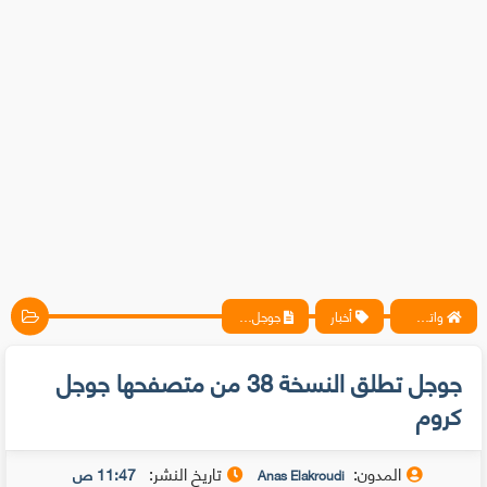
واتس آب ، فيسبوك ، أنترنت ، شروحات تقنية حصرية - المحترف
أخبار
جوجل تطلق النسخة 38 من متصفحها جوجل كروم
جوجل تطلق النسخة 38 من متصفحها جوجل
كروم
المدون:
تاريخ النشر:
11:47 ص
Anas Elakroudi