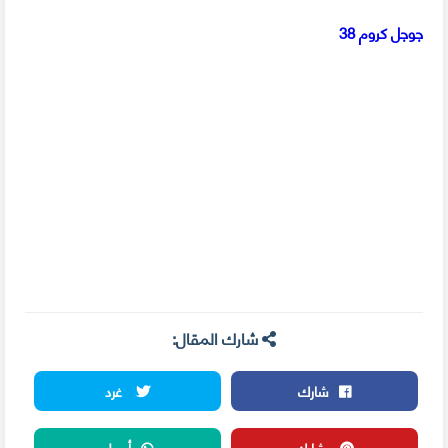
جوجل كروم 38
شارك المقال:
شارك
غرد
شارك
أرسل