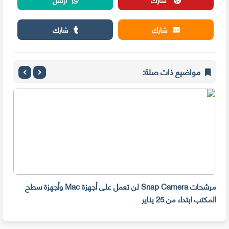
شارك
شارك
مواضيع ذات صلة:
مرشحات Snap Camera لن تعمل على أجهزة Mac وأجهزة سطح
المكتب ابتداء من 25 يناير
صديق