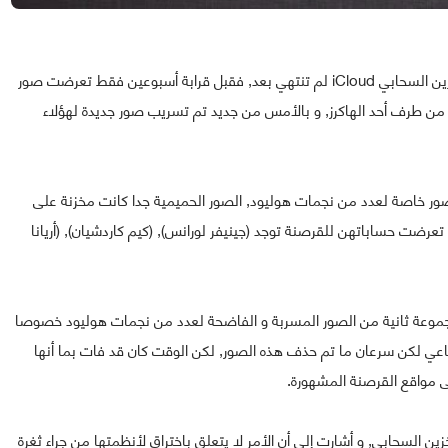
يبدو أن مشاكل آبل مع القرصنة التي تستهدف خدمتها للتخزين السحابي iCloud لم تنتهي بعد, فقبل قرابة أسبوعين فقط تعرضت صور
الميات مخزنة في خدمة iCloud للتسريب من طرف أحد الهاكرز, و بالأمس من جديد تم تسريب صور جديدة لهؤلاء
ور خاصة لعدد من نجمات هوليود, الصور الحميمية جدا كانت مخزنة على
 و من بين الفنانات التي تعرضت حساباتهن للقرصنة توجد (جينيفر لورانس), (كيم كاردشيان), (أريانا
مجموعة ثانية من الصور المسربة و الفاضحة لعدد من نجمات هوليود خصوصا
ماعي لكن سرعان ما تم حذف هذه الصور, لكن الوقت كان قد فات بما أنها
 مواقع القرصنة المشهورة.
ين السحابي, و أشارت إلى أن الأمر لا يتعلق باختراق لأنظمتها من جراء ثغرة