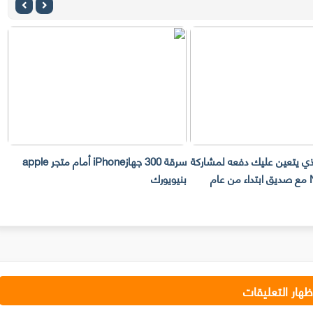
لذي يتعين عليك دفعه لمشاركة
سرقة 300 جهازiPhone أمام متجر apple
حساب Netflix مع صديق ابتداء من عام
بنيويورك
ت
ظهار التعليقات