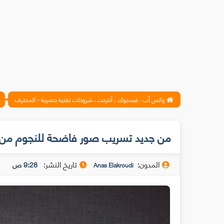
واتس آب ، فيسبوك ، أنترنت ، شروحات تقنية حصرية - المحترف
من جديد تسريب صور فاضحة للنجوم من خدمة 
المدون:
تاريخ النشر:
9:28 ص
Anas Elakroudi