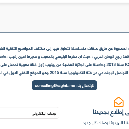
لمصورة عن طريق حلقات متسلسلة نتطرق فيها إلى مختلف المواضيع التقنية القريبة
عي عن فئة التكنولوجيا سنة 2015 وهو الموقع التقني الاول في المغرب والعالم العربي
للإتصال بنا:
consulting@raghib.me
 إطلاع بجديدنا
نا البريدية ليصلك كل جديد