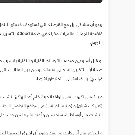
فاضحة لنجمات ع
النجوم.
و قبل أسبوعين صدمت الأوساط الفنية و التقنية بتسريب ص
خدمة آبل للتخزين السحابي iCloud,
غراندي) بالإضافة إلى لائحة طويلة جدا.
و بالأمس تكررت نفس الواقعة حيث قام أحد الهاكرز بنشر 
(كيم كاردشيان) و (جينيفر لورانس) في مواقع التواصل الاجت
انتشرت في أوساط المستخدمين و أعيد نشرها من جديد على
و للتذكير فإن آبل كانت قد نفت وقوع أي اخترق لخدمتها للتخز