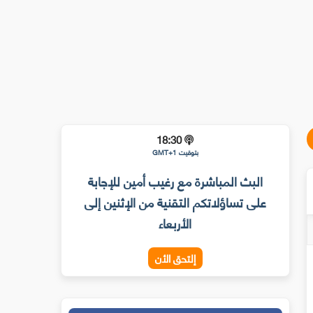
18:30
بتوقيت GMT+1
البث المباشرة مع رغيب أمين للإجابة
على تساؤلاتكم التقنية من الإثنين إلى
الأربعاء
إلتحق الأن