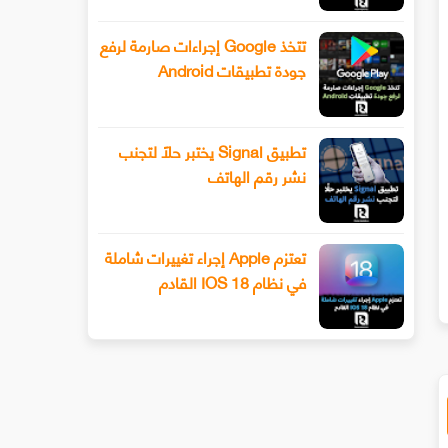
تتخذ Google إجراءات صارمة لرفع
جودة تطبيقات Android
تطبيق Signal يختبر حلًا لتجنب
نشر رقم الهاتف
سيحصل هاتف Xiaomi 13 أخيرًا على عدسة
طرح Snapchat المزيد من أدوا
ليفوتوغرافي
الفيديو المتقدمة باستخدام وضع ا
تعتزم Apple إجراء تغييرات شاملة
في نظام IOS 18 القادم