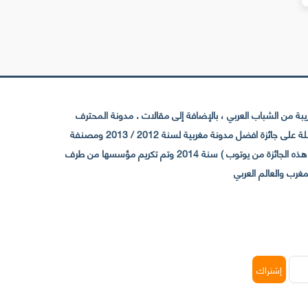
 من الشباب العربي ، بالإضافة إلى مقالات . مدونة المحترف
تأسست سنة 2009 حيث تستقطب الآن عدد كبير من الزوار من كافة ربوع الوطن العربي ، حيث ان مقرها الرئيسي بالمغرب و مديرها امين رغيب ،حاصلة على جائزة افضل مدونة مغربية لسنة 2012 / 2013 ومصنفة
ضمن افضل 10 مدونات عربية حسب المركز الدولي للصحفيين ICFJ سنة 2013 وحاصلة على الجائزة الفضية من يوتوب (اول قناة مغربية تحصل على هذه الجائزة من يوتوب ) سنة 2014 وتم تكريم مؤسسها من طرف