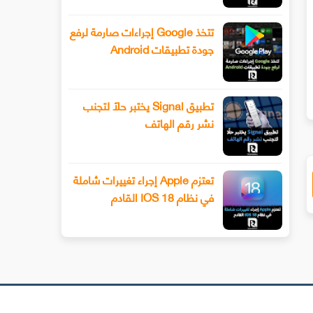
تتخذ Google إجراءات صارمة لرفع
جودة تطبيقات Android
سيحصل هاتف Xiaomi 13 أخيرًا على عدسة
طرح Snapchat المزيد من أدوا
ليفوتوغرافي
الفيديو المتقدمة باستخدام وضع ا
تطبيق Signal يختبر حلًا لتجنب
نشر رقم الهاتف
تعتزم Apple إجراء تغييرات شاملة
في نظام IOS 18 القادم