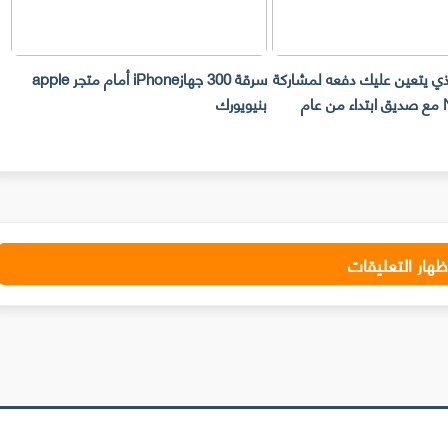
لذي يتعين عليك دفعه لمشاركة
سرقة 300 جهازiPhone أمام متجر apple
حساب Netflix مع صديق ابتداء من عام
بنيويورك
ت
ظهار التعليقات