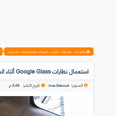
واتس آب ، فيسبوك ، أنترنت ، شروحات تقنية حصرية - المحترف
استعمال نظارات Google Glass أثناء السياقة يشكل خطرا
المدون:
تاريخ النشر:
2:46 م
Anas Elakroudi