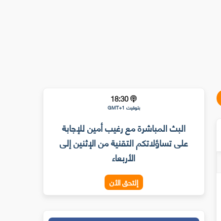
18:30
بتوقيت GMT+1
البث المباشرة مع رغيب أمين للإجابة
على تساؤلاتكم التقنية من الإثنين إلى
الأربعاء
إلتحق الأن