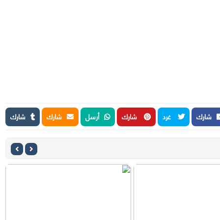
شارك
غرد
شارك
أرسل
شارك
شارك