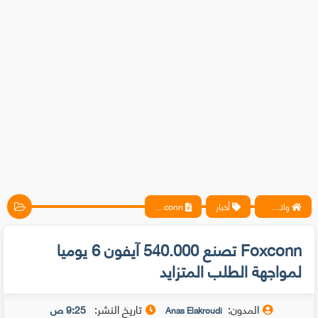
واتس آب ، فيسبوك ، أنترنت ، شروحات تقنية حصرية - المحترف
أخبار
Foxconn تصنع 540.000 آيفون 6 يوميا لمواجهة الطلب المتزايد
Foxconn تصنع 540.000 آيفون 6 يوميا
لمواجهة الطلب المتزايد
المدون:
تاريخ النشر:
9:25 ص
Anas Elakroudi