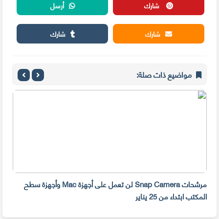
شارك
أرسل
شارك
شارك
مواضيع ذات صلة:
مرشحات Snap Camera لن تعمل على أجهزة Mac وأجهزة سطح
المكتب ابتداء من 25 يناير
صديق