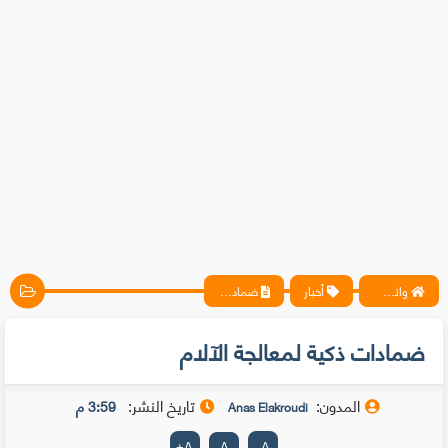
واتس آب ، فيسبوك ، أنترنت ، شروحات تقنية حصرية - المحترف
أخبار
ضمادات ذكية لمعالجة الآلام
ضمادات ذكية لمعالجة الآلام
المدون:
تاريخ النشر:
3:59 م
Anas Elakroudi
+
A
A
-
A