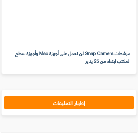
مرشحات Snap Camera لن تعمل على أجهزة Mac وأجهزة سطح
المكتب ابتداء من 25 يناير
صديق
إظهار التعليقات