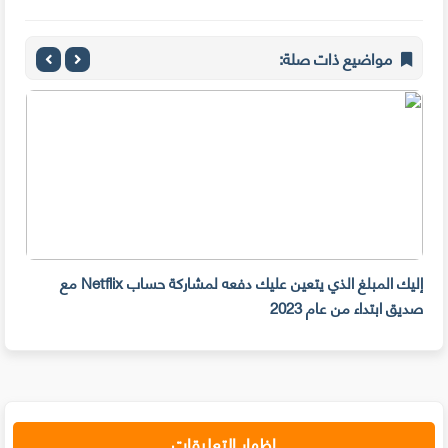
مواضيع ذات صلة:
إليك المبلغ الذي يتعين عليك دفعه لمشاركة حساب Netflix مع
سرقة 300 جهازiPhone أمام م
صديق ابتداء من عام 2023
إظهار التعليقات