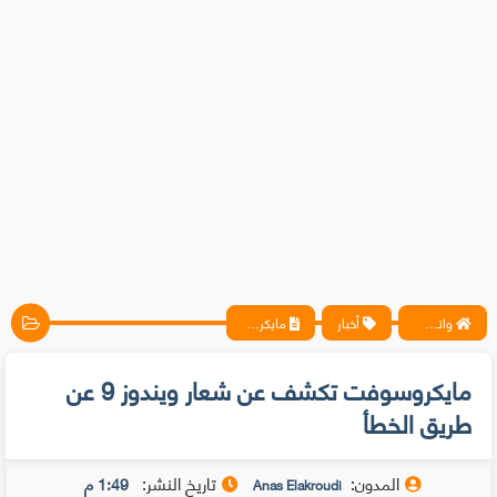
واتس آب ، فيسبوك ، أنترنت ، شروحات تقنية حصرية - المحترف
أخبار
مايكروسوفت تكشف عن شعار ويندوز 9 عن طريق الخطأ
مايكروسوفت تكشف عن شعار ويندوز 9 عن
طريق الخطأ
المدون:
تاريخ النشر:
1:49 م
Anas Elakroudi