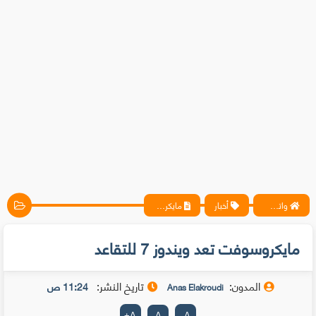
واتس آب ، فيسبوك ، أنترنت ، شروحات تقنية حصرية - المحترف
أخبار
مايكروسوفت تعد ويندوز 7 للتقاعد
مايكروسوفت تعد ويندوز 7 للتقاعد
المدون:
تاريخ النشر:
11:24 ص
Anas Elakroudi
+
A
A
-
A