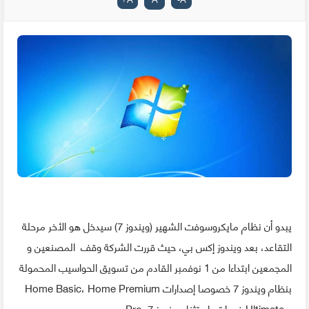
يبدو أن نظام مايكروسوفت الشهير (ويندوز 7) سيدخل هو الأخر مرحلة
التقاعد، بعد ويندوز إكس بي، حيث قررت الشركة وقف المصنعين و
المجمعين ابتداءا من 1 نوفمبر القادم من تسويق الحواسيب المحمولة
بنظام ويندوز 7 خصوصا إصدارات Home Basic، Home Premium
و Ultimate فيما تم استثناء ويندوز 7 Pro.