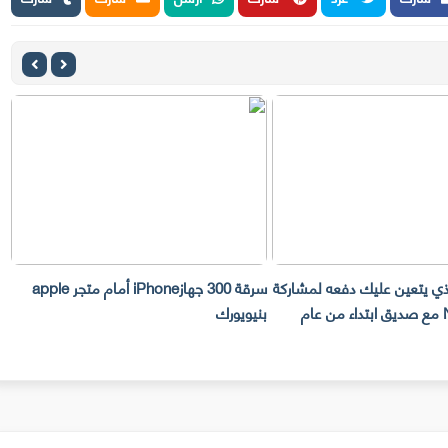
لذي يتعين عليك دفعه لمشاركة
سرقة 300 جهازiPhone أمام متجر apple
حساب Netflix مع صديق ابتداء من عام
بنيويورك
ت