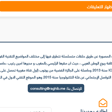
ظهار التعليقات
لمصورة عن طريق حلقات متسلسلة نتطرق فيها إلى مختلف المواضيع التقنية القريبة
عي عن فئة التكنولوجيا سنة 2015 وهو الموقع التقني الاول في المغرب والعالم العربي
للإتصال بنا:
consulting@raghib.me
 إطلاع بجديدنا