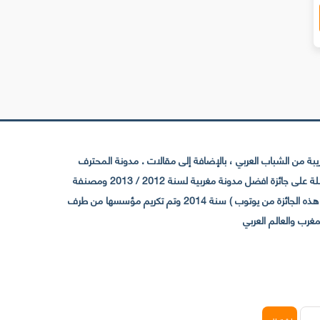
 من الشباب العربي ، بالإضافة إلى مقالات . مدونة المحترف
تأسست سنة 2009 حيث تستقطب الآن عدد كبير من الزوار من كافة ربوع الوطن العربي ، حيث ان مقرها الرئيسي بالمغرب و مديرها امين رغيب ،حاصلة على جائزة افضل مدونة مغربية لسنة 2012 / 2013 ومصنفة
ضمن افضل 10 مدونات عربية حسب المركز الدولي للصحفيين ICFJ سنة 2013 وحاصلة على الجائزة الفضية من يوتوب (اول قناة مغربية تحصل على هذه الجائزة من يوتوب ) سنة 2014 وتم تكريم مؤسسها من طرف