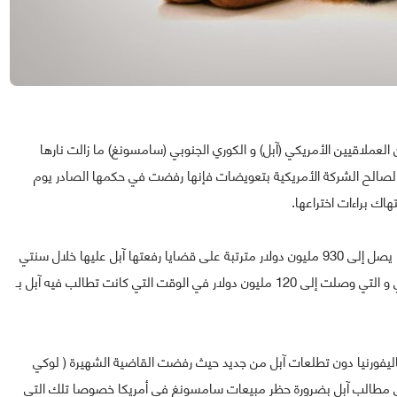
ن العملاقيين الأمريكي (آبل) و الكوري الجنوبي (سامسونغ) ما زالت نارها
صالح الشركة الأمريكية بتعويضات فإنها رفضت في حكمها الصادر يوم
ك براءات اختراعها.
و كانت سامسونغ قد أجبرت على دفع غرامة مالية مجموعها يصل إلى 930 مليون دولار مترتبة على قضايا رفعتها آبل عليها خلال سنتي
2012 و 2013 بالإضافة إلى الغرامة الأخيرة في ماي الماضي و التي وصلت إلى 120 مليون دولار في الوقت التي كانت تطالب فيه آبل بـ
اليفورنيا دون تطلعات آبل من جديد حيث رفضت القاضية الشهيرة ( لوكي
إلى مطالب آبل بضرورة حظر مبيعات سامسونغ في أمريكا خصوصا تلك التي