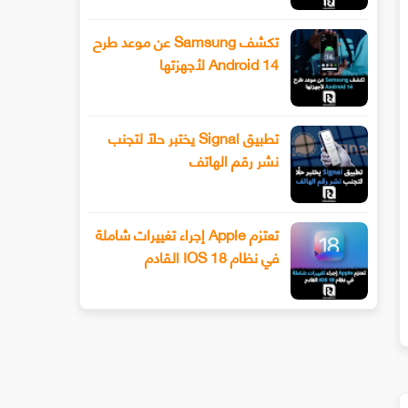
تكشف Samsung عن موعد طرح
Android 14 لأجهزتها
تطبيق Signal يختبر حلًا لتجنب
نشر رقم الهاتف
تعتزم Apple إجراء تغييرات شاملة
في نظام IOS 18 القادم
سيحصل هاتف Xiaomi 13 أخيرًا على عدسة
طرح Snapchat المزيد من أدوا
ليفوتوغرافي
الفيديو المتقدمة باستخدام وضع ا