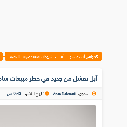
واتس آب ، فيسبوك ، أنترنت ، شروحات تقنية حصرية - المحترف
آبل تفشل من جديد في حظر مبيعات سا
المدون:
تاريخ النشر:
9:43 ص
Anas Elakroudi