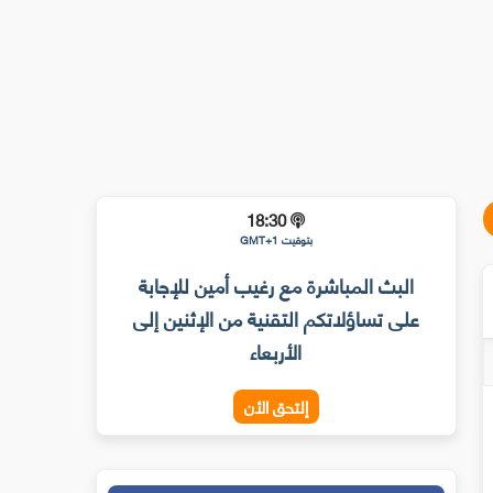
18:30
بتوقيت GMT+1
البث المباشرة مع رغيب أمين للإجابة
على تساؤلاتكم التقنية من الإثنين إلى
الأربعاء
إلتحق الأن