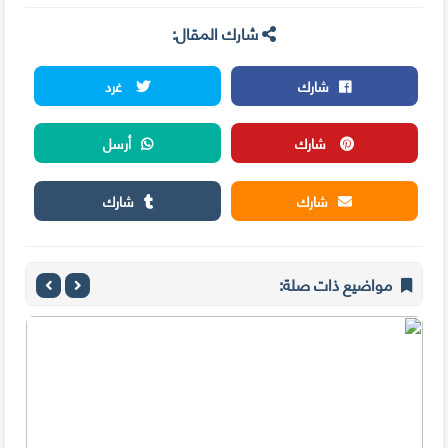
شارك المقال:
شارك
غرد
شارك
أرسل
شارك
شارك
مواضيع ذات صلة: