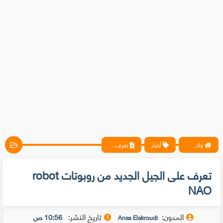
واتس آب ، فيسبوك ، أنترنت ، شروحات تقنية حصرية - المحترف
أخبار
تعرف على الجيل الجديد من روبوتات robot NAO
تعرف على الجيل الجديد من روبوتات robot
NAO
المدون:
تاريخ النشر:
10:56 ص
Anas Elakroudi