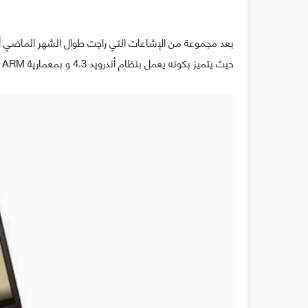
حيث يتميز بكونه يعمل بنظام أندرويد 4.3 و بمعمارية ARM بالإضافة إلى معالج من طراز NVidia Tegra 4.