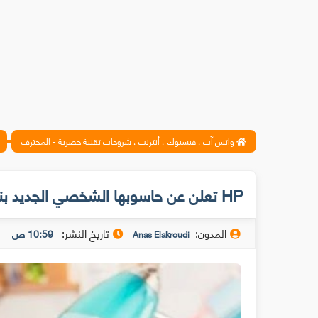
واتس آب ، فيسبوك ، أنترنت ، شروحات تقنية حصرية - المحترف
HP تعلن عن حاسوبها الشخصي الجديد بنظام أندرويد
المدون:
تاريخ النشر:
10:59 ص
Anas Elakroudi