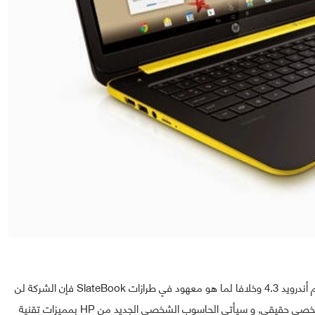
يعمل بنظام أندرويد 4.3 وخلافا لما هو معهود في طرازات SlateBook فإن الشركة لن
تقدم حاسوب لوحي قابل للتفكيك و الربط و إنما حاسوب شخصي حقيقي, و سيأتي الحاسوب الشخصي الجديد من HP بمميزات تقنية