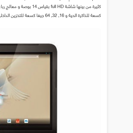
كسعة للذاكرة الحية و 16, 32, 64 جيغا كسعة للتخزين الداخلي على حسب كل نسخة.