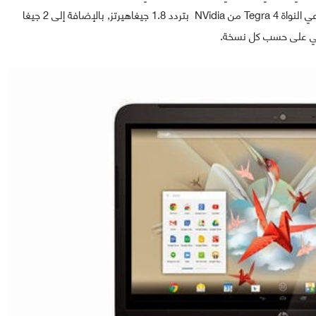
كثيرة من بينها شاشة full HD بقياس 14 بوصة و معالج رباعي النواة Tegra 4 من NVidia بتردد 1.8 جيغاهيرتز, بالإضافة إلى 2 جيغا