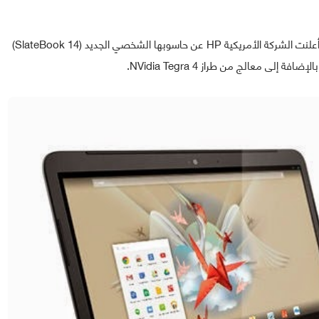
بعد مجموعة من الإشاعات التي راجت طوال الشهر الماضي أعلنت الشركة الأمريكية HP عن حاسوبها الشخصي الجديد (SlateBook 14)