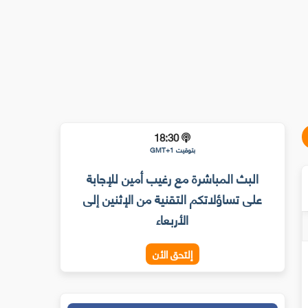
18:30
بتوقيت GMT+1
البث المباشرة مع رغيب أمين للإجابة
على تساؤلاتكم التقنية من الإثنين إلى
الأربعاء
إلتحق الأن