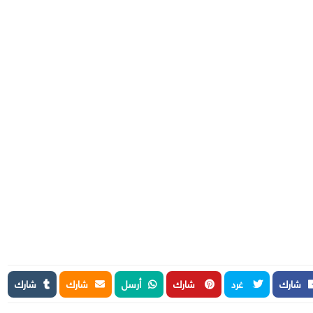
شارك
غرد
شارك
أرسل
شارك
شارك