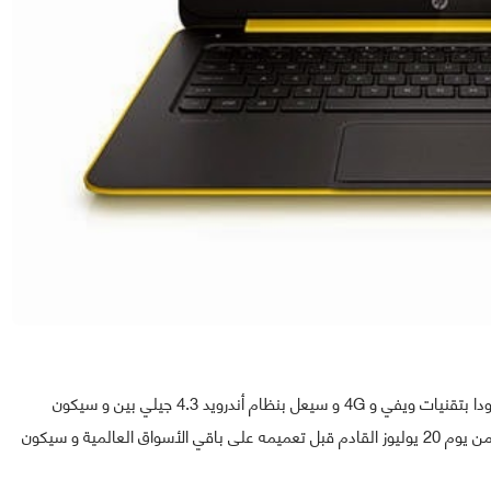
الحاسوب الشخصي الجديد (HP SlateBook 14) سيكون مزودا بتقنيات ويفي و 4G و سيعل بنظام أندرويد 4.3 جيلي بين و سيكون
متوفرا في فترة أولى في الولايات المتحدة الأمريكية إبتداءا من يوم 20 يوليوز القادم قبل تعميمه على باقي الأسواق العالمية و سيكون