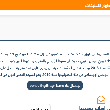
ظهار التعليقات
لمصورة عن طريق حلقات متسلسلة نتطرق فيها إلى مختلف المواضيع التقنية القريبة
عي عن فئة التكنولوجيا سنة 2015 وهو الموقع التقني الاول في المغرب والعالم العربي
للإتصال بنا:
consulting@raghib.me
 إطلاع بجديدنا