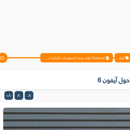
أخبار
Foxconn تؤكد صحة المعلومات الرائجة حول آيفون 6
A
A
A
+
-