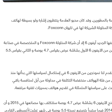
فعالية WWDC 2014 السنوية الخاصة بالمطورين, وقد كان محبو العلامة ينتظرون إشارة ولو بسيطة لهاتف
و رغم أن (آبل) لم تعلن إلى الأن عن أي جديد فيما يتعلق بهاتفها الجديد آيفون 6 إلا أن شركة المناولة Foxconn و المتخصصة في صناعة
أنها ستقوم بتصنيع نموذجين من الآيفون 6 الأول بشاشة عرض بقياس 4.7 بوصة و الثاني بقياس 5.5
الإعلان الجديد من Foxconn لا يدع مجالا للشك بأن آبل ستقدم لنا نموذجين من الآيفون 6 في إستكمال لسياستها التي بدأتها منذ
احد من النموذجين من فئة الهواتف منخفضة التكلفة في محاولة من آبل لمنافسة باقي
 على سياستها المتمثلة في تقديم هواتف بمميزات تقنية مرتفعة.
من جهة أخرى أشارت Foxconn إلى أن 70 في المئة من نماذج الآيفون 6 بشاشة عرض 4.7 بوصة ستتكلف بها مصانعها في 2015 و أن