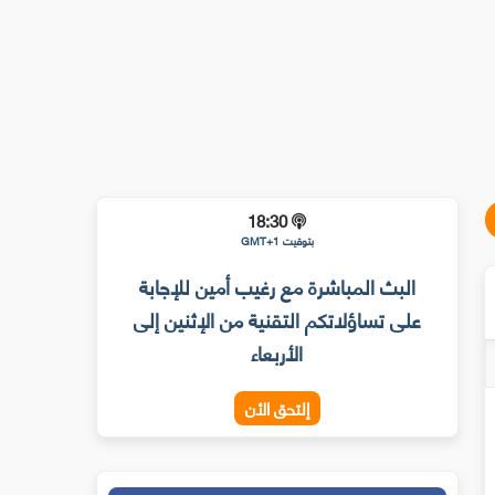
18:30
بتوقيت GMT+1
البث المباشرة مع رغيب أمين للإجابة
على تساؤلاتكم التقنية من الإثنين إلى
الأربعاء
إلتحق الأن