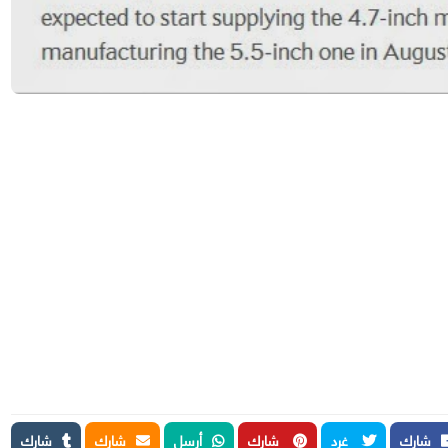
شارك
غرد
شارك
أرسل
شارك
شارك