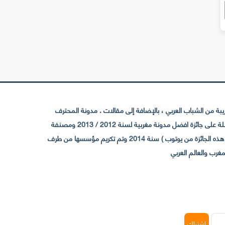
 من الشباب العربي ، بالإضافة إلى مقالات . مدونة المحترف
تأسست سنة 2009 حيث تستقطب الآن عدد كبير من الزوار من كافة ربوع الوطن العربي ، حيث ان مقرها الرئيسي بالمغرب و مديرها امين رغيب ،حاصلة على جائزة افضل مدونة مغربية لسنة 2012 / 2013 ومصنفة
ضمن افضل 10 مدونات عربية حسب المركز الدولي للصحفيين ICFJ سنة 2013 وحاصلة على الجائزة الفضية من يوتوب (اول قناة مغربية تحصل على هذه الجائزة من يوتوب ) سنة 2014 وتم تكريم مؤسسها من طرف