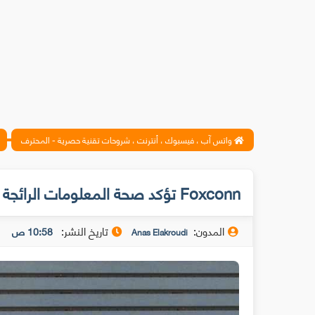
واتس آب ، فيسبوك ، أنترنت ، شروحات تقنية حصرية - المحترف
Foxconn تؤكد صحة المعلومات الرائجة حول آيفون 6
المدون:
تاريخ النشر:
10:58 ص
Anas Elakroudi