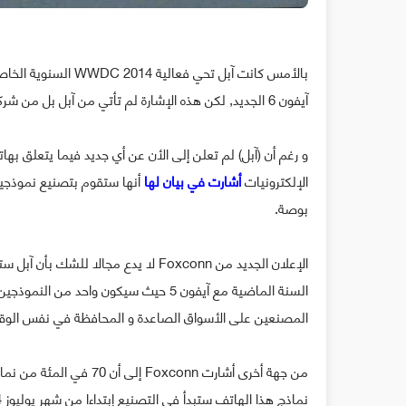
بالأمس كانت آبل تحي 
آيفون 6 الجديد, لكن هذه الإشارة لم تأتي من آبل بل من شركة المناولة الشريكة لها في تايوان Foxconn.
الإلكترونيات
أشارت في بيان لها
بوصة.
السنة الماضية مع آيفون 5 حيث سيكون و
المصنعين على الأسواق الصاعدة و المحافظة في نفس الوقت
نماذج هذا الهاتف ستبدأ في التصنيع إبتداءا من شهر يوليوز 2014 فيما ستبدأ بتصنيع نسخة 5.5 بوصة في شهر غشت/أغسطس القادم.