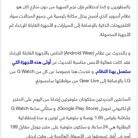
بالمطورين, و كما لاحظتم فإن نجم السهرة من دون منازع كان هو
نظام أندرويد الذي أصبح يحتل مكانة رئيسية في جميع المجالات سواء
التلفزيونات الذكية بالإضافة إلى السيارات و الأجهزة القابلة للإرتداء ثم
الأجهزة المحمولة.
و بالحديث عن نظام (Android Wear) الخاص بالأجهزة القابلة للإرتداء
فقد كانت فعالية الأمس مناسبة للحديث عن
أولى هذه الأجهزة التي
ستعمل بهذا النظام
, و نتحدث هنا خصوصا عن كل من G Watch من
LG بالإضافة إلى Gear Live من مواطنتها سامسونغ.
الساعتين الجديدتين ستكونان متوفرتين إبتداءا من اليوم على المتجر
الإلكتروني لجوجل (Google Play Store), و ستأتي ساعة G Watch
بشاشة بقياس 1.65 بوصة و متوفرة في لونين و مدة إستقلالية
البطارية هي 24 ساعة, و ستكون متوفرة على متجر جوجل مقابل 199
أورو في أفق تسويقها في الأسواق العالمية في وقت لاحق.