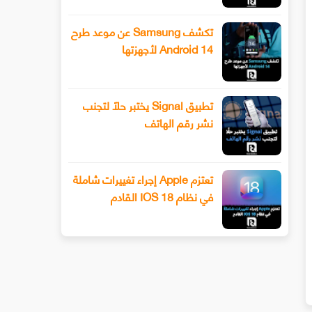
تكشف Samsung عن موعد طرح
Android 14 لأجهزتها
تطبيق Signal يختبر حلًا لتجنب
نشر رقم الهاتف
تعتزم Apple إجراء تغييرات شاملة
في نظام IOS 18 القادم
تصبح إزالة معلوماتك الشخصية من نتائج
برامج Android الضارة: تحتوي هذ
Googl أسهل قريبًا
التطبيقات المزيفة ع
تنزيل، قم بإلغاء تثبيتها على الفور!