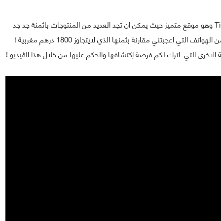
في هذا الڤيديو ساريكم هاتف توصلت به من موقع Tinydeal وهو موقع متميز حيث يمكن ان تجد العديد من المنتوجات باثمنة جد جد
مناسبة تصلك إلى منزلك ! . غير ذلك فإن هاتف Thl T11 من الهواتف التي اعجبتني مقارنة بثمنها الذي لايتجاوز 1800 درهم مغربية !
د من المميزات التنقية الاخرى التي اترك لكم فرصة إكتشافها والحكم عليها من خلال هذا الڤيديو !