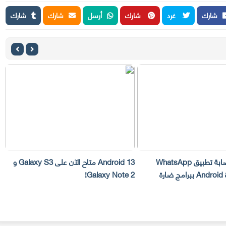
شارك
غرد
شارك
أرسل
شارك
شارك
تم اكتشاف إصابة تطبيق WhatsApp
Android 13 متاح الآن على Galaxy S3 و
س
رة
Galaxy Note 2!
بحث e