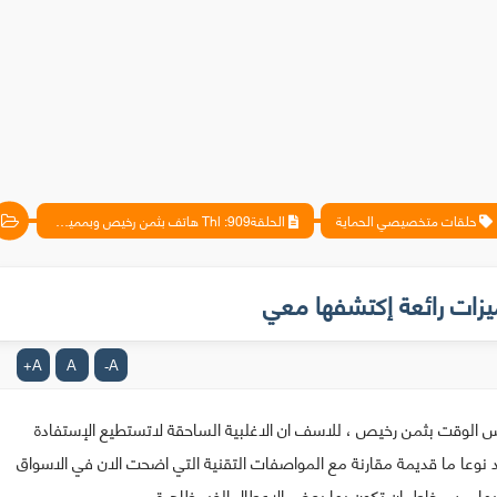
حلقات متخصيصي الحماية
الحلقة909: Thl هاتف بثمن رخيص وبمميزات رائعة إكتشفها معي
A
A
A
+
-
 الوقت بثمن رخيص ، للاسف ان الاغلبية الساحقة لاتستطيع الإستفادة
 نوعا ما قديمة مقارنة مع المواصفات التقنية التي اضحت الان في الاسواق
يها من مخاطر ان تكون بها بعض الاعطال الغير ظاهرة .