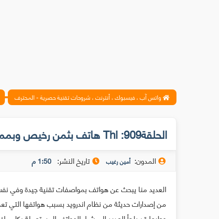
واتس آب ، فيسبوك ، أنترنت ، شروحات تقنية حصرية - المحترف
الحلقة909: Thl هاتف بثمن رخيص وبمميزات رائعة إكتشفها معي
المدون:
تاريخ النشر:
1:50 م
أمين رغيب
العديد منا يبحث عن هواتف بمواصفات تقنية جيدة وفي نفس
من إصدارات حديثة من نظام اندرويد بسبب هواتفها التي تعد
وطبعا قد يلجأ العديد إلى شراء الهواتف المستعملة بكل ماف