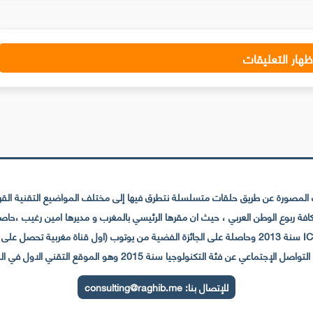
ظهار التعليقات
لمصورة عن طريق حلقات متسلسلة نتطرق فيها إلى مختلف المواضيع التقنية القريبة
عي عن فئة التكنولوجيا سنة 2015 وهو الموقع التقني الاول في المغرب والعالم العربي
للإتصال بنا:
consulting@raghib.me