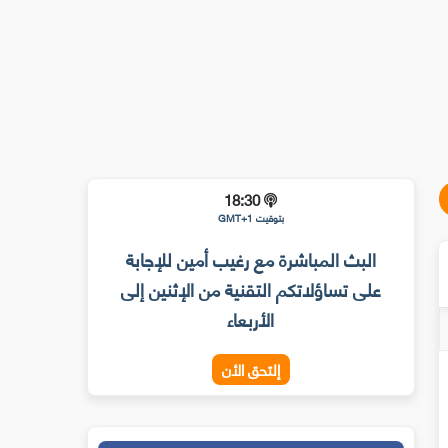
18:30
بتوقيت GMT+1
البث المباشرة مع رغيب أمين للإجابة
على تساؤلاتكم التقنية من الإثنين إلى
الأربعاء
إلتحق الأن