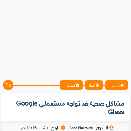
واتس آب ، فيسبوك ، أنترنت ، شروحات تقنية حصرية - المحترف
أخبار
مشاكل صحية قد تواجه مستعملي Google Glass
مشاكل صحية قد تواجه مستعملي Google
Glass
المدون:
تاريخ النشر:
11:16 ص
Anas Elakroudi