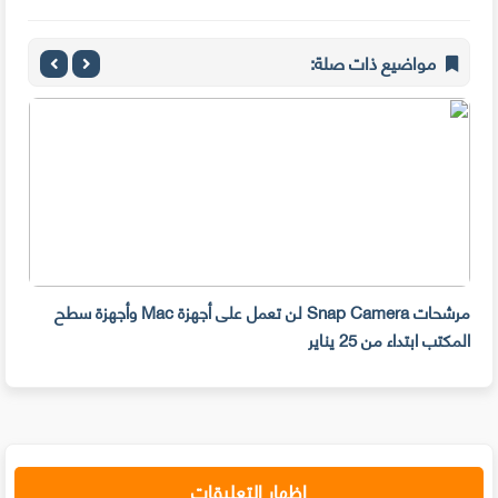
مواضيع ذات صلة:
مرشحات Snap Camera لن تعمل على أجهزة Mac وأجهزة سطح
المكتب ابتداء من 25 يناير
صديق
إظهار التعليقات