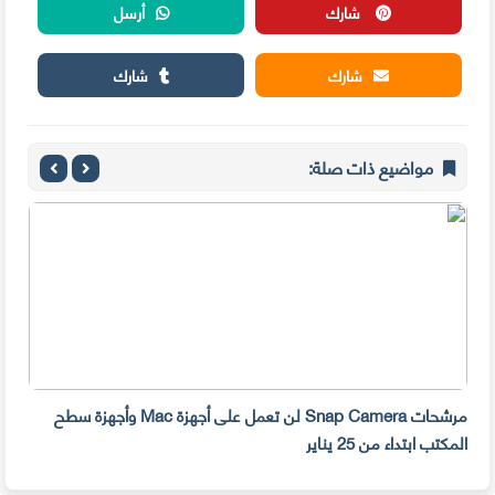
شارك
أرسل
شارك
شارك
مواضيع ذات صلة:
مرشحات Snap Camera لن تعمل على أجهزة Mac وأجهزة سطح
المكتب ابتداء من 25 يناير
صديق