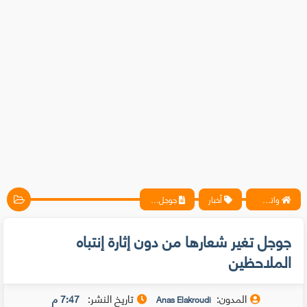
واتس آب ، فيسبوك ، أنترنت ، شروحات تقنية حصرية - المحترف
أخبار
جوجل تغير شعارها من دون إثارة إنتباه الملاحظين
جوجل تغير شعارها من دون إثارة إنتباه
الملاحظين
المدون:
تاريخ النشر:
7:47 م
Anas Elakroudi