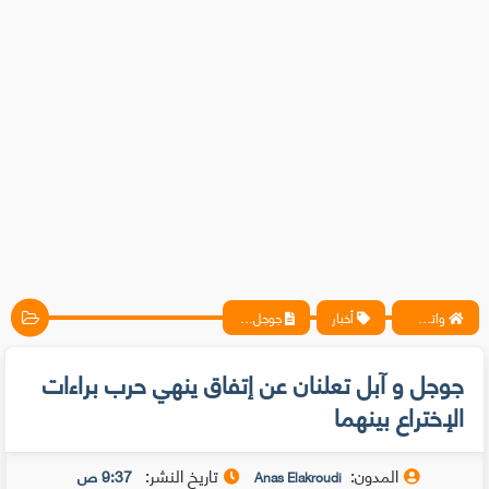
واتس آب ، فيسبوك ، أنترنت ، شروحات تقنية حصرية - المحترف
أخبار
جوجل و آبل تعلنان عن إتفاق ينهي حرب براءات الإختراع بينهما
جوجل و آبل تعلنان عن إتفاق ينهي حرب براءات
الإختراع بينهما
المدون:
تاريخ النشر:
9:37 ص
Anas Elakroudi