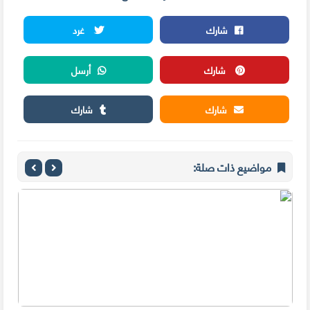
شارك
غرد
شارك
أرسل
شارك
شارك
مواضيع ذات صلة: