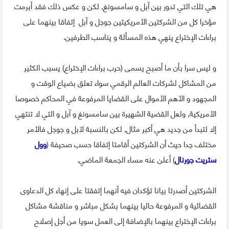
هي تلك التي تدور بين آبل و سامسونغ, لكن و عكس ذلك فقد أبرمت
مؤخرا كل من الشركتين الأمريكيتين جوجل و آبل إتفاقا بينهما على
براءات الإختراع ينهي هذه المسألة و يناسب الطرفين.
و ليس سرا بأن ما أصبح يسمى (حرب براءات الإختراع) يسبب الكثير
من المشاكل لشركات العالم الرقمي سواء تعلق بضياع الوقت و
المجهود و الأهم الأموال على القضايا المرفوعة في المحاكم خصوصا
الأمريكية, ولعل القضية الشهيرة بين سامسونغ و آبل و التي لا تنتهي
إلا لتبدأ من جديد هي أكبر مثال, لكن بالنسبة لآبل و جوجل فالأمر
مختلف جدا حيث أن الشركتين أقامتا إتفاقا حسب صحيفة (
وول
ستريت جورنال
) أعلن عنه مساء الجمعة الماضي.
الشركتين أصدرتا بيانا تؤكدان فيه أنهما إتفقتا على إنهاء كل الدعاوى
القضائية و المرفوعة حاليا بينهما بشكل مباشر و مناقشة مشاكل
براءات الإختراع بينهما بالإضافة إلى العمل سويا من أجل إصلاح