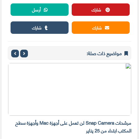
شارك
أرسل
شارك
شارك
مواضيع ذات صلة:
مرشحات Snap Camera لن تعمل على أجهزة Mac وأجهزة سطح
المكتب ابتداء من 25 يناير
صديق