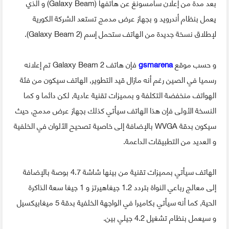
بعد مدة من إعلان سامسونغ عن هاتفها (Galaxy Beam) و الذي
يعمل بنظام أندرويد و بجهاز عرض مدمج تستعد الشركة الكورية
لإطلاق نسخة جديدة من الهاتف ستحمل إسم (Galaxy Beam 2).
و حسب موقع
gsmarena
فإن هاتف Galaxy Beam 2 تم إعلانه
رسميا في الصين رغم أنه مازال قيد التطوير, الهاتف سيكون من فئة
الهواتف منخفضة التكلفة و بمميزات تقنية عادية, لكن دائما و كما
النسخة الأولى فإن هذا الهاتف سيأتي كذلك بجهاز عرض مدمج, حيث
سيكون بدقة WVGA بالإضافة إلى خاصية تصحيح الألوان في الخلفية
و العديد من التطبيقات الداعمة.
الهاتف سيأتي بمميزات تقنية من بينها شاشة 4.7 بوصة بالإضافة
إلى معالج رباعي النواة بتردد 1.2 جيغاهيرتز و 1 جيغا سعة الذاكرة
الحية, كما أنه سيأتي بكاميرا في الواجهة الخلفية بدقة 5 ميغابيكسيل
و سيعمل بنظام تشغيل 4.2 جيلي بين.