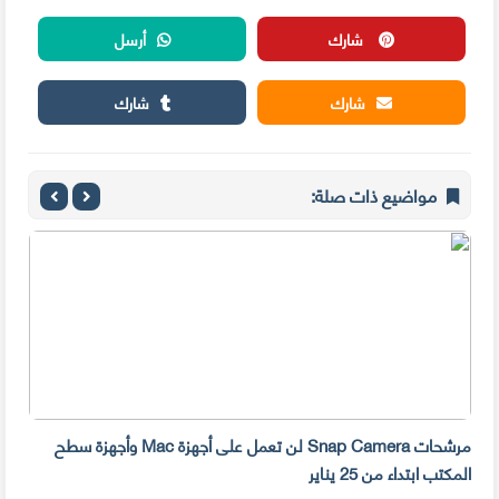
شارك
أرسل
شارك
شارك
مواضيع ذات صلة:
مرشحات Snap Camera لن تعمل على أجهزة Mac وأجهزة سطح
المكتب ابتداء من 25 يناير
صديق