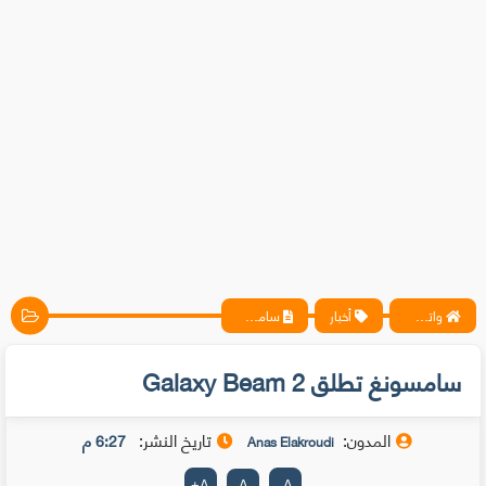
واتس آب ، فيسبوك ، أنترنت ، شروحات تقنية حصرية - المحترف
أخبار
سامسونغ تطلق Galaxy Beam 2
سامسونغ تطلق Galaxy Beam 2
المدون:
تاريخ النشر:
6:27 م
Anas Elakroudi
+
A
A
-
A