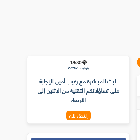
18:30
بتوقيت GMT+1
البث المباشرة مع رغيب أمين للإجابة
على تساؤلاتكم التقنية من الإثنين إلى
الأربعاء
إلتحق الأن