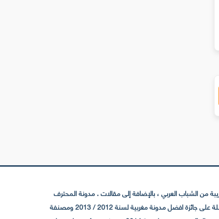
 من الشباب العربي ، بالإضافة إلى مقالات . مدونة المحترف
تأسست سنة 2009 حيث تستقطب الآن عدد كبير من الزوار من كافة ربوع الوطن العربي ، حيث ان مقرها الرئيسي بالمغرب و مديرها امين رغيب ،حاصلة على جائزة افضل مدونة مغربية لسنة 2012 / 2013 ومصنفة